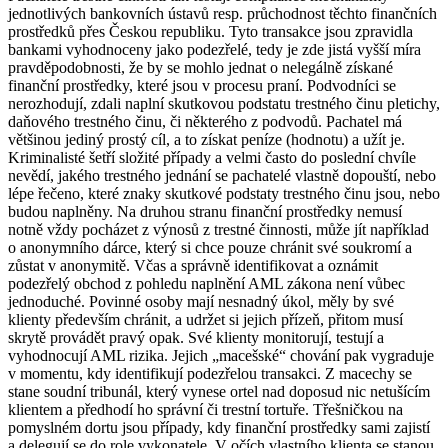
jednotlivých bankovních ústavů resp. průchodnost těchto finančních
prostředků přes Českou republiku. Tyto transakce jsou zpravidla
bankami vyhodnoceny jako podezřelé, tedy je zde jistá vyšší míra
pravděpodobnosti, že by se mohlo jednat o nelegálně získané
finanční prostředky, které jsou v procesu praní. Podvodníci se
nerozhodují, zdali naplní skutkovou podstatu trestného činu pletichy,
daňového trestného činu, či některého z podvodů. Pachatel má
většinou jediný prostý cíl, a to získat peníze (hodnotu) a užít je.
Kriminalisté šetří složité případy a velmi často do poslední chvíle
nevědí, jakého trestného jednání se pachatelé vlastně dopouští, nebo
lépe řečeno, které znaky skutkové podstaty trestného činu jsou, nebo
budou naplněny. Na druhou stranu finanční prostředky nemusí
notně vždy pocházet z výnosů z trestné činnosti, může jít například
o anonymního dárce, který si chce pouze chránit své soukromí a
zůstat v anonymitě. Včas a správně identifikovat a oznámit
podezřelý obchod z pohledu naplnění AML zákona není vůbec
jednoduché. Povinné osoby mají nesnadný úkol, měly by své
klienty především chránit, a udržet si jejich přízeň, přitom musí
skrytě provádět pravý opak. Své klienty monitorují, testují a
vyhodnocují AML rizika. Jejich „macešské“ chování pak vygraduje
v momentu, kdy identifikují podezřelou transakci. Z macechy se
stane soudní tribunál, který vynese ortel nad doposud nic netušícím
klientem a předhodí ho správní či trestní tortuře. Třešničkou na
pomyslném dortu jsou případy, kdy finanční prostředky sami zajistí
a delegují se do role vykonatele. V očích vlastního klienta se stanou