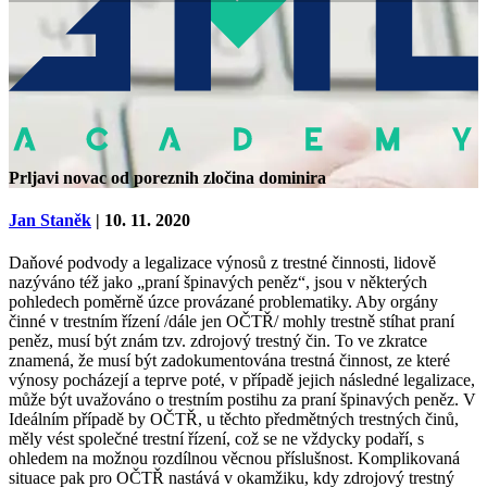
Prljavi novac od poreznih zločina dominira
Jan Staněk
| 10. 11. 2020
Daňové podvody a legalizace výnosů z trestné činnosti, lidově
nazýváno též jako „praní špinavých peněz“, jsou v některých
pohledech poměrně úzce provázané problematiky. Aby orgány
činné v trestním řízení /dále jen OČTŘ/ mohly trestně stíhat praní
peněz, musí být znám tzv. zdrojový trestný čin. To ve zkratce
znamená, že musí být zadokumentována trestná činnost, ze které
výnosy pocházejí a teprve poté, v případě jejich následné legalizace,
může být uvažováno o trestním postihu za praní špinavých peněz. V
Ideálním případě by OČTŘ, u těchto předmětných trestných činů,
měly vést společné trestní řízení, což se ne vždycky podaří, s
ohledem na možnou rozdílnou věcnou příslušnost. Komplikovaná
situace pak pro OČTŘ nastává v okamžiku, kdy zdrojový trestný