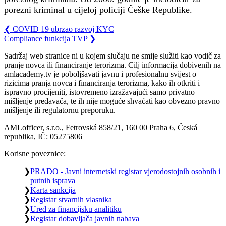
porezni kriminal u cijeloj policiji Češke Republike.
❮
COVID 19 ubrzao razvoj KYC
Compliance funkcija TVP
❯
Sadržaj web stranice ni u kojem slučaju ne smije služiti kao vodič za
pranje novca ili financiranje terorizma. Cilj informacija dobivenih na
amlacademy.tv je poboljšavati javnu i profesionalnu svijest o
rizicima pranja novca i financiranja terorizma, kako ih otkriti i
ispravno procijeniti, istovremeno izražavajući samo privatno
mišljenje predavača, te ih nije moguće shvaćati kao obvezno pravno
mišljenje ili regulatornu preporuku.
AMLofficer, s.r.o., Fetrovská 858/21, 160 00 Praha 6, Česká
republika, IČ: 05275806
Korisne poveznice:
PRADO - Javni internetski registar vjerodostojnih osobnih i
putnih isprava
Karta sankcija
Registar stvarnih vlasnika
Ured za financijsku analitiku
Registar dobavljača javnih nabava