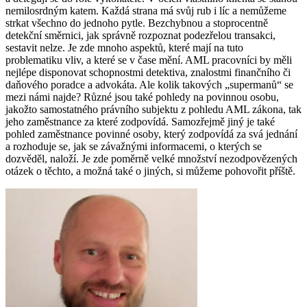
nemilosrdným katem. Každá strana má svůj rub i líc a nemůžeme
strkat všechno do jednoho pytle. Bezchybnou a stoprocentně
detekční směrnici, jak správně rozpoznat podezřelou transakci,
sestavit nelze. Je zde mnoho aspektů, které mají na tuto
problematiku vliv, a které se v čase mění. AML pracovníci by měli
nejlépe disponovat schopnostmi detektiva, znalostmi finančního či
daňového poradce a advokáta. Ale kolik takových „supermanů“ se
mezi námi najde? Různé jsou také pohledy na povinnou osobu,
jakožto samostatného právního subjektu z pohledu AML zákona, tak
jeho zaměstnance za které zodpovídá. Samozřejmě jiný je také
pohled zaměstnance povinné osoby, který zodpovídá za svá jednání
a rozhoduje se, jak se závažnými informacemi, o kterých se
dozvěděl, naloží. Je zde poměrně velké množství nezodpovězených
otázek o těchto, a možná také o jiných, si můžeme pohovořit příště.