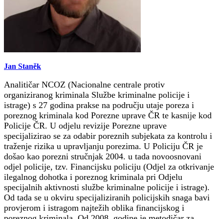
Jan Staněk
Analitičar NCOZ (Nacionalne centrale protiv
organiziranog kriminala Službe kriminalne policije i
istrage) s 27 godina prakse na području utaje poreza i
poreznog kriminala kod Porezne uprave ČR te kasnije kod
Policije ČR. U odjelu revizije Porezne uprave
specijalizirao se za odabir poreznih subjekata za kontrolu i
traženje rizika u upravljanju porezima. U Policiju ČR je
došao kao porezni stručnjak 2004. u tada novoosnovani
odjel policije, tzv. Financijsku policiju (Odjel za otkrivanje
ilegalnog dohotka i poreznog kriminala pri Odjelu
specijalnih aktivnosti službe kriminalne policije i istrage).
Od tada se u okviru specijaliziranih policijskih snaga bavi
provjerom i istragom najtežih oblika financijskog i
poreznog kriminala. Od 2008. godine je metodičar za