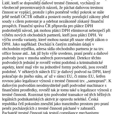
Lidé, kteří se dopouštějí daňové trestné činnosti, vycházejí ze
všeobecně prezentovaných názorů, že páchat daňovou trestnou
činnost se vyplácí, protože i přes poměrně velký pokrok se stále
ještě nedaří OČTŘ odhalit a postavit osoby porušující zákony před
soudy s cílem potrestat je a odebrat nezákonně získaný finanční
prospěch. Finanční správa ČR připravila pro plátce DPH
podrobnější návod, jak mohou plátci DPH eliminovat nebezpečí při
výběru nových obchodních partnerů, kteří jsou plátci DPH. Ve
výčtu uvedla varianty, které mohou nastat při snaze obejít zákon o
DPH. Jako například: Dochází k častým změnám údajů v
obchodním rejstříku, adresa sídla obchodního partnera je na tzv.
office house atd.. Jak již bylo výše uvedeno, praní peněz a daňové
podvody jsou v mnoha směrech porovnatelné. Detekce těchto
podvodných jednání je rovněž velmi podobná a kriminalistické
aspekty, které mají vliv na jednotlivé formy podvodů, jsou rovněž
podobné. V některých státech EU je daňový podvod na DPH, který
pokračuje do jiného státu, ať už v rámci EU, či mimo EU, šetřen
rovnou jako legalizace výnosů z trestné činnosti tzv. „samopraní“. K
daňovým podvodům neodmyslitelně patří podvodné machinace s
finančními prostředky, rovněž tak je tomu také u legalizace výnosů z
trestné činnosti. Rozeznat tyto podvodné transakce od těch běžných
legálních podnikatelských aktivit je opravdu nelehké. Česká
republika čelí pokusům zneužití jako tranzitního prostoru pro praní
peněz pocházejících z trestné činnosti páchané v zahraničí.
Pachatelé trestné činnosti tak testují compliance mechanismy