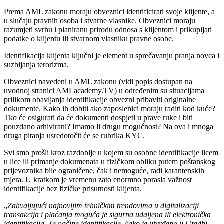
Prema AML zakonu moraju obveznici identificirati svoje klijente, a
u slučaju pravnih osoba i stvarne vlasnike. Obveznici moraju
razumjeti svrhu i planiranu prirodu odnosa s klijentom i prikupljati
podatke o klijentu ili stvarnom vlasniku pravne osobe.
Identifikacija klijenta ključni je element u sprečavanju pranja novca i
suzbijanja terorizma.
Obveznici navedeni u AML zakonu (vidi popis dostupan na
uvodnoj stranici AMLacademy.TV) u određenim su situacijama
prilikom obavljanja identifikacije obvezni pribaviti originalne
dokumente. Kako ih dobiti ako zaposlenici moraju raditi kod kuće?
Tko će osigurati da će dokumenti dospjeti u prave ruke i biti
pouzdano arhivirani? Imamo li drugu mogućnost? Na ova i mnoga
druga pitanja usredotočit će se rubrika KYC.
Svi smo prošli kroz razdoblje u kojem su osobne identifikacije licem
u lice ili primanje dokumenata u fizičkom obliku putem poštanskog
prijevoznika bile ograničene, čak i nemoguće, radi karantenskih
mjera. U kratkom je vremenu zato enormno porasla važnost
identifikacije bez fizičke prisutnosti klijenta.
„
Zahvaljujući najnovijim tehničkim trendovima u digitalizaciji
transakcija i plaćanja moguća je sigurna udaljena ili elektronička
identifikacija. Te načine identifikacije, kako je utvrđeno u Uredbi