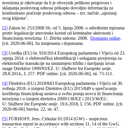
terorizma je otkrivanje da li je obveznik prilikom pregovora i
sklapanja poslovnog odnosa prikupio dovoljno informacija za
kontinuirano praćenje poslovnog odnosa – tzv. načelo „upoznaj
svog klijenta“.
[2]
Zakon br. 253/2008 Sb. od 5. lipnja 2008. o određenim mjerama
protiv legalizacije imovinske koristi od kriminalne aktivnosti i
financiranja terorizma. U:
Zbirka zakona
. 2008.
Dostupno online
.
[cit. 2020-06-06]. Sa izmjenama i dopunama.
[3]
Uredba (EU) br. 910/2014 Europskog parlamenta i Vijeća od 23.
srpnja 2014. o elektroničkoj identifikaciji i uslugama povjerenja za
elektroničke transakcije na unutarnjem tržištu i stavljanju izvan
snage Direktive 1999/93/EZ. U:
Službeni list Europske unije
.
28.8.2014., L 257. PDF online. [cit. 2020-06-06], str. 73-113.
[4]
Direktiva (EU) 2018/843 Europskog parlamenta i Vijeća od 30.
svibnja 2018. o izmjeni Direktive (EU) 2015/849 o sprečavanju
korištenja financijskog sustava u svrhu pranja novca ili financiranja
terorizma i o izmjeni direktiva 2009/138/EZ i 2013/36/EU.
U:
Službeni list Europske unije
. 19.6.2018, L 156. PDF online. [cit.
2020-06-06] Stavka. 22, str. 47.
[5]
FÜRHOFF, Jens. Cirkular 01/2014 (GW) – suspicious
transaction report in accordance with sections 11, 14 of the GwG.