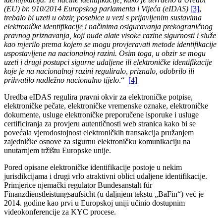
(EU) br. 910/2014 Europskog parlamenta i Vijeća (eIDAS)
[3]
,
trebalo bi uzeti u obzir, posebice u vezi s prijavljenim sustavima
elektroničke identifikacije i načinima osiguravanja prekograničnog
pravnog priznavanja, koji nude alate visoke razine sigurnosti i služe
kao mjerilo prema kojem se mogu provjeravati metode identifikacije
uspostavljene na nacionalnoj razini. Osim toga, u obzir se mogu
uzeti i drugi postupci sigurne udaljene ili elektroničke identifikacije
koje je na nacionalnoj razini reguliralo, priznalo, odobrilo ili
prihvatilo nadležno nacionalno tijelo
.“
[4]
Uredba eIDAS regulira pravni okvir za elektroničke potpise,
elektroničke pečate, elektroničke vremenske oznake, elektroničke
dokumente, usluge elektroničke preporučene isporuke i usluge
certificiranja za provjeru autentičnosti web stranica kako bi se
povećala vjerodostojnost elektroničkih transakcija pružanjem
zajedničke osnove za sigurnu elektroničku komunikaciju na
unutarnjem tržištu Europske unije.
Pored opisane elektroničke identifikacije postoje u nekim
jurisdikcijama i drugi vrlo atraktivni oblici udaljene identifikacije.
Primjerice njemački regulator Bundesanstalt für
Finanzdienstleistungsaufsicht (u daljnjem tekstu „BaFin“) već je
2014. godine kao prvi u Europskoj uniji učinio dostupnim
videokonferencije za KYC procese.