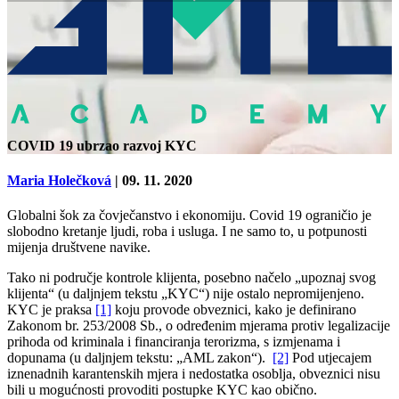
COVID 19 ubrzao razvoj KYC
Maria Holečková
| 09. 11. 2020
Globalni šok za čovječanstvo i ekonomiju. Covid 19 ograničio je
slobodno kretanje ljudi, roba i usluga. I ne samo to, u potpunosti
mijenja društvene navike.
Tako ni područje kontrole klijenta, posebno načelo „upoznaj svog
klijenta“ (u daljnjem tekstu „KYC“) nije ostalo nepromijenjeno.
KYC je praksa
[1]
koju provode obveznici, kako je definirano
Zakonom br. 253/2008 Sb., o određenim mjerama protiv legalizacije
prihoda od kriminala i financiranja terorizma, s izmjenama i
dopunama (u daljnjem tekstu: „AML zakon“).
[2]
Pod utjecajem
iznenadnih karantenskih mjera i nedostatka osoblja, obveznici nisu
bili u mogućnosti provoditi postupke KYC kao obično.