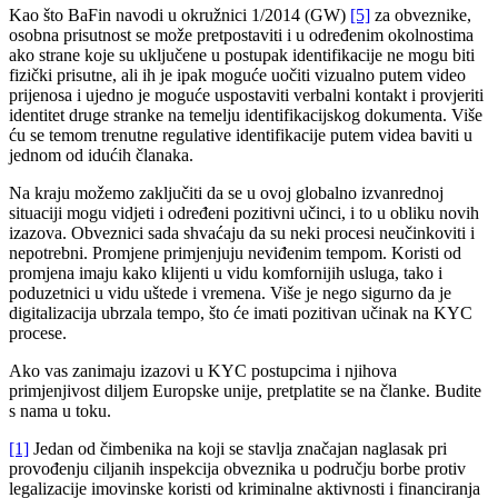
Kao što BaFin navodi u okružnici 1/2014 (GW)
[5]
za obveznike,
osobna prisutnost se može pretpostaviti i u određenim okolnostima
ako strane koje su uključene u postupak identifikacije ne mogu biti
fizički prisutne, ali ih je ipak moguće uočiti vizualno putem video
prijenosa i ujedno je moguće uspostaviti verbalni kontakt i provjeriti
identitet druge stranke na temelju identifikacijskog dokumenta. Više
ću se temom trenutne regulative identifikacije putem videa baviti u
jednom od idućih članaka.
Na kraju možemo zaključiti da se u ovoj globalno izvanrednoj
situaciji mogu vidjeti i određeni pozitivni učinci, i to u obliku novih
izazova. Obveznici sada shvaćaju da su neki procesi neučinkoviti i
nepotrebni. Promjene primjenjuju neviđenim tempom. Koristi od
promjena imaju kako klijenti u vidu komfornijih usluga, tako i
poduzetnici u vidu uštede i vremena. Više je nego sigurno da je
digitalizacija ubrzala tempo, što će imati pozitivan učinak na KYC
procese.
Ako vas zanimaju izazovi u KYC postupcima i njihova
primjenjivost diljem Europske unije, pretplatite se na članke. Budite
s nama u toku.
[1]
Jedan od čimbenika na koji se stavlja značajan naglasak pri
provođenju ciljanih inspekcija obveznika u području borbe protiv
legalizacije imovinske koristi od kriminalne aktivnosti i financiranja