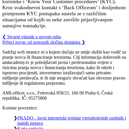
korisnike i ‘Know Your Customer procedures’ (KYC).
Kroz svakodnevni kontakt s ‘Back Officeom’ i dosljednom
primjenom KYC postupaka susrela se s različitim
situacijama od kojih su neke završile prijavljivanjem
sumnjive transakcije.
❮
Stvarni vlasnik u novom ruhu
Prljavi novac od poreznih zločina dominira
❯
Sadržaj web stranice ni u kojem slučaju ne smije služiti kao vodič za
pranje novca ili financiranje terorizma. Cilj informacija dobivenih na
amlacademy.tv je poboljšavati javnu i profesionalnu svijest o
rizicima pranja novca i financiranja terorizma, kako ih otkriti i
ispravno procijeniti, istovremeno izražavajući samo privatno
mišljenje predavača, te ih nije moguće shvaćati kao obvezno pravno
mišljenje ili regulatornu preporuku.
AMLofficer, s.r.o., Fetrovská 858/21, 160 00 Praha 6, Česká
republika, IČ: 05275806
Korisne poveznice:
PRADO - Javni internetski registar vjerodostojnih osobnih i
putnih isprava
Karta sankcija