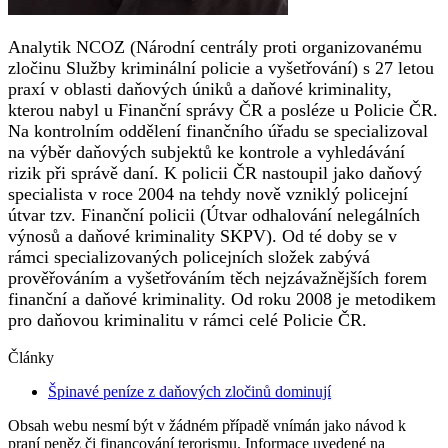
Analytik NCOZ (Národní centrály proti organizovanému
zločinu Služby kriminální policie a vyšetřování) s 27 letou
praxí v oblasti daňových úniků a daňové kriminality,
kterou nabyl u Finanční správy ČR a posléze u Policie ČR.
Na kontrolním oddělení finančního úřadu se specializoval
na výběr daňových subjektů ke kontrole a vyhledávání
rizik při správě daní. K policii ČR nastoupil jako daňový
specialista v roce 2004 na tehdy nově vzniklý policejní
útvar tzv. Finanční policii (Útvar odhalování nelegálních
výnosů a daňové kriminality SKPV). Od té doby se v
rámci specializovaných policejních složek zabývá
prověřováním a vyšetřováním těch nejzávažnějších forem
finanční a daňové kriminality. Od roku 2008 je metodikem
pro daňovou kriminalitu v rámci celé Policie ČR.
Články
Špinavé peníze z daňových zločinů dominují
Obsah webu nesmí být v žádném případě vnímán jako návod k
praní peněz či financování terorismu. Informace uvedené na