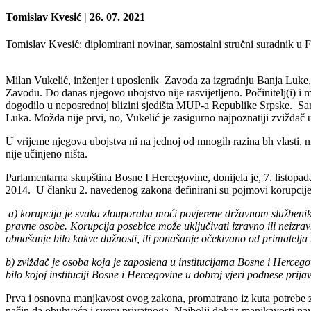
Tomislav Kvesić
| 26. 07. 2021
Tomislav Kvesić
: diplomirani novinar, samostalni stručni suradnik u
Milan Vukelić, inženjer i uposlenik Zavoda za izgradnju Banja Luke,
Zavodu. Do danas njegovo ubojstvo nije rasvijetljeno. Počinitelj(i) i
dogodilo u neposrednoj blizini sjedišta MUP-a Republike Srpske. Sam
Luka. Možda nije prvi, no, Vukelić je zasigurno najpoznatiji zviždač u
U vrijeme njegova ubojstva ni na jednoj od mnogih razina bh vlasti, ni
nije učinjeno ništa.
Parlamentarna skupština Bosne I Hercegovine, donijela je, 7. listopad
2014. U članku 2. navedenog zakona definirani su pojmovi korupcije, pr
a) korupcija je svaka zlouporaba moći povjerene državnom službeniku,
pravne osobe. Korupcija posebice može uključivati izravno ili neizrav
obnašanje bilo kakve dužnosti, ili ponašanje očekivano od primatelja 
b) zviždač je osoba koja je zaposlena u institucijama Bosne i Herceg
bilo kojoj instituciji Bosne i Hercegovine u dobroj vjeri podnese pr
Prva i osnovna manjkavost ovog zakona, promatrano iz kuta potrebe za 
način da obuhvaća i sveru privatnoga. Najbolji dokaz manjkavosti nav