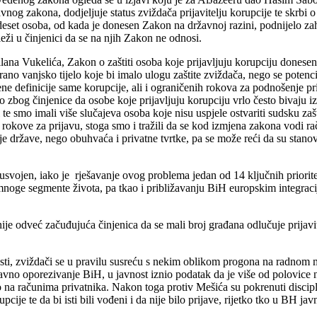
 zakona, dodjeljuje status zviždača prijavitelju korupcije te skrbi o n
eset osoba, od kada je donesen Zakon na državnoj razini, podnijelo zahtj
eži u činjenici da se na njih Zakon ne odnosi.
ana Vukelića, Zakon o zaštiti osoba koje prijavljuju korupciju donesen 
rano vanjsko tijelo koje bi imalo ulogu zaštite zviždača, nego se potenc
 definicije same korupcije, ali i ograničenih rokova za podnošenje prij
o zbog činjenice da osobe koje prijavljuju korupciju vrlo često bivaju i
e smo imali više slučajeva osoba koje nisu uspjele ostvariti sudsku zašt
e rokove za prijavu, stoga smo i tražili da se kod izmjena zakona vodi 
ije države, nego obuhvaća i privatne tvrtke, pa se može reći da su sta
e usvojen, iako je rješavanje ovog problema jedan od 14 ključnih priori
a mnoge segmente života, pa tkao i približavanju BiH europskim integrac
 nije odveć začuđujuća činjenica da se mali broj građana odlučuje prijavi
 česti, zviždači se u pravilu susreću s nekim oblikom progona na radnom
avno oporezivanje BiH, u javnost iznio podatak da je više od polovic
o na računima privatnika. Nakon toga protiv Mešića su pokrenuti discipl
je te da bi isti bili vođeni i da nije bilo prijave, rijetko tko u BH javn