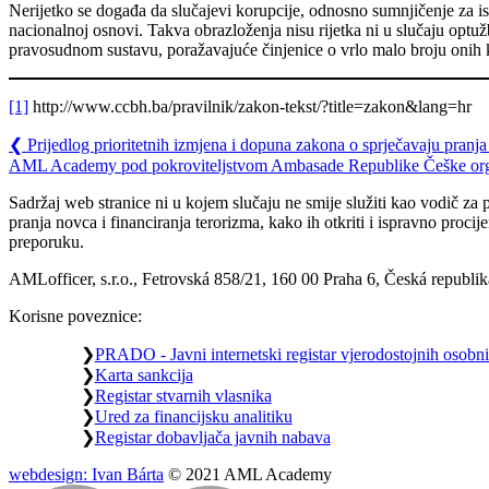
Nerijetko se događa da slučajevi korupcije, odnosno sumnjičenje za ist
nacionalnoj osnovi. Takva obrazloženja nisu rijetka ni u slučaju optu
pravosudnom sustavu, poražavajuće činjenice o vrlo malo broju onih ko
[1]
http://www.ccbh.ba/pravilnik/zakon-tekst/?title=zakon&lang=hr
❮
Prijedlog prioritetnih izmjena i dopuna zakona o sprječavaju pranja
AML Academy pod pokroviteljstvom Ambasade Republike Češke org
Sadržaj web stranice ni u kojem slučaju ne smije služiti kao vodič za p
pranja novca i financiranja terorizma, kako ih otkriti i ispravno proci
preporuku.
AMLofficer, s.r.o., Fetrovská 858/21, 160 00 Praha 6, Česká republi
Korisne poveznice:
PRADO - Javni internetski registar vjerodostojnih osobni
Karta sankcija
Registar stvarnih vlasnika
Ured za financijsku analitiku
Registar dobavljača javnih nabava
webdesign: Ivan Bárta
© 2021 AML Academy