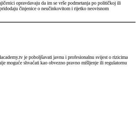
njičenici opravdavaju da im se vrše podmetanja po političkoj ili
u pridodaju činjenice o neučinkovitom i rijetko neovisnom
lacademy.tv je poboljšavati javnu i profesionalnu svijest o rizicima
h nije moguće shvaćati kao obvezno pravno mišljenje ili regulatornu