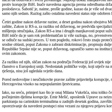
protiv korupcije BiH. Inače navedena agencija prema odredbama državnog
poslodavca. Šabotić je, naime, prošle godine, kazao da je više od dvad
samo njih sedam. Razlog zašto ostalima navedeni status nije odobren l
Četiri godine nakon državne razine, a deset godina nakon ubojstva Mil
zaštite, Zakon iz RS-a, za razliku od državnog, ne predviđa specijalizi
mišljenju stručnjaka, Zakon RS-a ima i drugih manjkavosti poput sužene
BiH ističe da je sam rok problematičan iz više razloga, no, prvenstven
se odluče na sudski proces. U tom pogledu, rokovi često znaju proteći t
srodne oblasti, poput Zakona o zabrani diskriminacije, propisuju dulj
Republike Srpske nije se, poput državnog, ograničio samo na instituc
ovim zakonom.
Za razliku od njih, sličan zakon na području Federaciji još uvijek nij
članstvo u Europskoj uniji. Nedostatak političke volje, koji utječe n
rješenja, nisu još ugledala svjetlo dana.
Pored nedovoljne i neučinkovite pravne zaštite prijavitelja korupcije,
Hercegovina visoko na nepopularnim ljestvicama.
Iako, na sreću, primjeri kao što je onaj Milana Vukelića, nisu toliko
počinjenim djelima korupcije. Emir Mešić, uposlenik Uprave za neizr
parkiranja na carinskim terminalima u zadnjih desetak godina, završil
oporezivanje da navedeni postupci nisu vezani za njegovu prijavu korupci