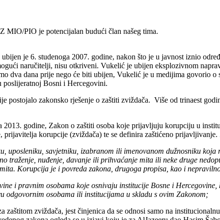
 FZ MIO/PIO je potencijalan budući član našeg tima.
 ubijen je 6. studenoga 2007. godine, nakon što je u javnost iznio od
 mogući naručitelji, nisu otkriveni. Vukelić je ubijen eksplozivnom na
o dva dana prije nego će biti ubijen, Vukelić je u medijima govorio o
 poslijeratnoj Bosni i Hercegovini.
je postojalo zakonsko rješenje o zaštiti zviždača. Više od trinaest godin
a 2013. godine, Zakon o zaštiti osoba koje prijavljuju korupciju u ins
ijavitelja korupcije (zviždača) te se definira zaštićeno prijavljivanje.
 uposleniku, savjetniku, izabranom ili imenovanom dužnosniku koja može
no traženje, nuđenje, davanje ili prihvaćanje mita ili neke druge nedo
mita. Korupcija je i povreda zakona, drugoga propisa, kao i nepravilnos
ovine i pravnim osobama koje osnivaju institucije Bosne i Hercegovine, 
ijavu odgovornim osobama ili institucijama u skladu s ovim Zakonom;
zaštitom zviždača, jest činjenica da se odnosi samo na institucionalnu 
edenog zakona ogleda se u izjavi koju je za AlJazeeru dao Hasim Šaboti