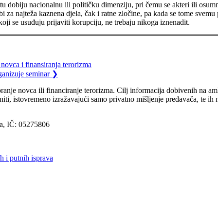
u dobiju nacionalnu ili političku dimenziju, pri čemu se akteri ili osum
žbi za najteža kaznena djela, čak i ratne zločine, pa kada se tome svem
ji se usuđuju prijaviti korupciju, ne trebaju nikoga iznenadit.
 novca i finansiranja terorizma
anizuje seminar
❯
ranje novca ili financiranje terorizma. Cilj informacija dobivenih na am
jeniti, istovremeno izražavajući samo privatno mišljenje predavača, te i
ka, IČ: 05275806
h i putnih isprava