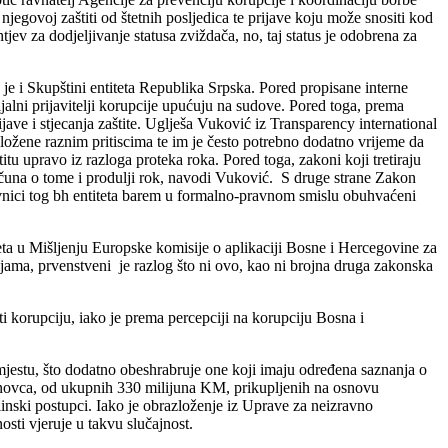
jegovoj zaštiti od štetnih posljedica te prijave koju može snositi kod
ev za dodjeljivanje statusa zviždača, no, taj status je odobrena za
je i Skupštini entiteta Republika Srpska. Pored propisane interne
ijalni prijavitelji korupcije upućuju na sudove. Pored toga, prema
ave i stjecanja zaštite. Uglješa Vuković iz Transparency international
zložene raznim pritiscima te im je često potrebno dodatno vrijeme da
itu upravo iz razloga proteka roka. Pored toga, zakoni koji tretiraju
računa o tome i produlji rok, navodi Vuković. S druge strane Zakon
novnici tog bh entiteta barem u formalno-pravnom smislu obuhvaćeni
teta u Mišljenju Europske komisije o aplikaciji Bosne i Hercegovine za
ijama, prvenstveni je razlog što ni ovo, kao ni brojna druga zakonska
ti korupciju, iako je prema percepciji na korupciju Bosna i
 mjestu, što dodatno obeshrabruje one koji imaju određena saznanja o
e novca, od ukupnih 330 milijuna KM, prikupljenih na osnovu
inski postupci. Iako je obrazloženje iz Uprave za neizravno
osti vjeruje u takvu slučajnost.