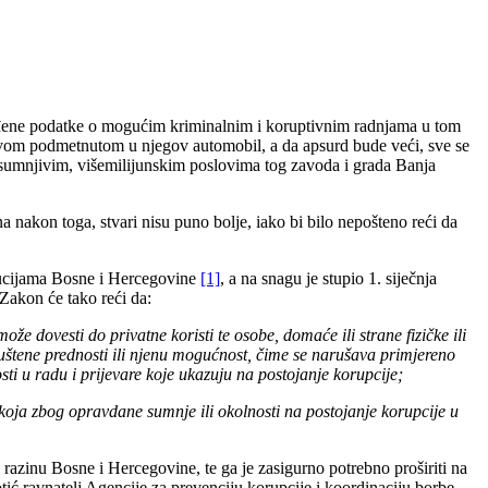
ređene podatke o mogućim kriminalnim i koruptivnim radnjama u tom
pravom podmetnutom u njegov automobil, a da apsurd bude veći, sve se
 sumnjivim, višemilijunskim poslovima tog zavoda i grada Banja
a nakon toga, stvari nisu puno bolje, iako bi bilo nepošteno reći da
titucijama Bosne i Hercegovine
[1]
, a na snagu je stupio 1. siječnja
 Zakon će tako reći da:
 dovesti do privatne koristi te osobe, domaće ili strane fizičke ili
puštene prednosti ili njenu mogućnost, čime se narušava primjereno
ti u radu i prijevare koje ukazuju na postojanje korupcije;
koja zbog opravdane sumnje ili okolnosti na postojanje korupcije u
razinu Bosne i Hercegovine, te ga je zasigurno potrebno proširiti na
ć ravnatelj Agencije za prevenciju korupcije i koordinaciju borbe