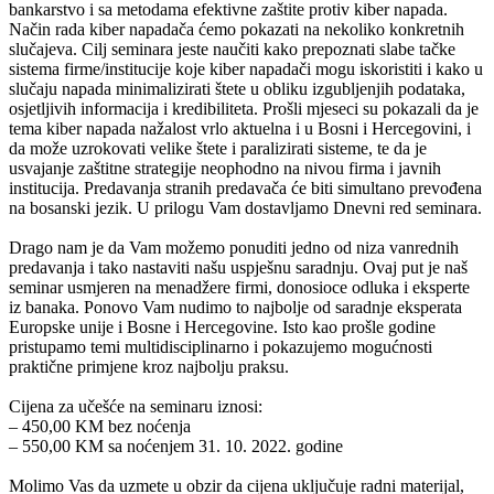
bankarstvo i sa metodama efektivne zaštite protiv kiber napada.
Način rada kiber napadača ćemo pokazati na nekoliko konkretnih
slučajeva. Cilj seminara jeste naučiti kako prepoznati slabe tačke
sistema firme/institucije koje kiber napadači mogu iskoristiti i kako u
slučaju napada minimalizirati štete u obliku izgubljenjih podataka,
osjetljivih informacija i kredibiliteta. Prošli mjeseci su pokazali da je
tema kiber napada nažalost vrlo aktuelna i u Bosni i Hercegovini, i
da može uzrokovati velike štete i paralizirati sisteme, te da je
usvajanje zaštitne strategije neophodno na nivou firma i javnih
institucija. Predavanja stranih predavača će biti simultano prevođena
na bosanski jezik. U prilogu Vam dostavljamo Dnevni red seminara.
Drago nam je da Vam možemo ponuditi jedno od niza vanrednih
predavanja i tako nastaviti našu uspješnu saradnju. Ovaj put je naš
seminar usmjeren na menadžere firmi, donosioce odluka i eksperte
iz banaka. Ponovo Vam nudimo to najbolje od saradnje eksperata
Europske unije i Bosne i Hercegovine. Isto kao prošle godine
pristupamo temi multidisciplinarno i pokazujemo mogućnosti
praktične primjene kroz najbolju praksu.
Cijena za učešće na seminaru iznosi:
– 450,00 KM bez noćenja
– 550,00 KM sa noćenjem 31. 10. 2022. godine
Molimo Vas da uzmete u obzir da cijena uključuje radni materijal,