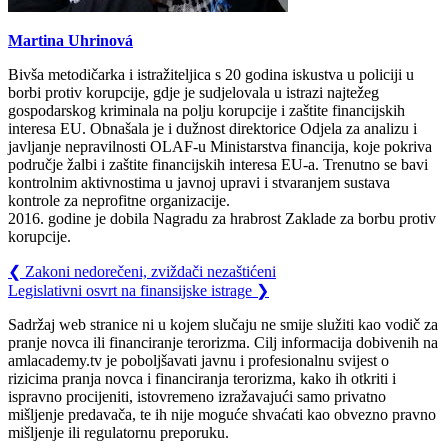
Martina Uhrinová
Bivša metodičarka i istražiteljica s 20 godina iskustva u policiji u
borbi protiv korupcije, gdje je sudjelovala u istrazi najtežeg
gospodarskog kriminala na polju korupcije i zaštite financijskih
interesa EU. Obnašala je i dužnost direktorice Odjela za analizu i
javljanje nepravilnosti OLAF-u Ministarstva financija, koje pokriva
područje žalbi i zaštite financijskih interesa EU-a. Trenutno se bavi
kontrolnim aktivnostima u javnoj upravi i stvaranjem sustava
kontrole za neprofitne organizacije.
2016. godine je dobila Nagradu za hrabrost Zaklade za borbu protiv
korupcije.
❮
Zakoni nedorečeni, zviždači nezaštićeni
Legislativni osvrt na finansijske istrage
❯
Sadržaj web stranice ni u kojem slučaju ne smije služiti kao vodič za
pranje novca ili financiranje terorizma. Cilj informacija dobivenih na
amlacademy.tv je poboljšavati javnu i profesionalnu svijest o
rizicima pranja novca i financiranja terorizma, kako ih otkriti i
ispravno procijeniti, istovremeno izražavajući samo privatno
mišljenje predavača, te ih nije moguće shvaćati kao obvezno pravno
mišljenje ili regulatornu preporuku.