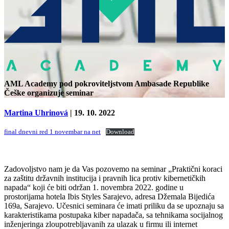
AML Academy pod pokroviteljstvom Ambasade Republike
Češke organizuje seminar
Martina Uhrinová
| 19. 10. 2022
final dnevni red 1 novembar na net
Download
Zadovoljstvo nam je da Vas pozovemo na seminar „Praktični koraci
za zaštitu državnih institucija i pravnih lica protiv kibernetičkih
napada“ koji će biti održan
1. novembra 2022
. godine u
prostorijama hotela Ibis Styles Sarajevo, adresa Džemala Bijedića
169a, Sarajevo. Učesnici seminara će imati priliku da se upoznaju sa
karakteristikama postupaka kiber napadača, sa tehnikama socijalnog
inženjeringa zloupotrebljavanih za ulazak u firmu ili internet