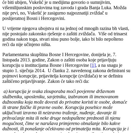
će biti ubijen, Vukelić je u medijima govorio o sumnjivim,
višemilijunskim poslovima tog zavoda i grada Banja Luka. Možda
nije prvi, no, Vukelić je zasigurno najpoznatiji zviždač u
poslijeratnoj Bosni i Hercegovini.
U vrijeme njegova ubojstva ni na jednoj od mnogih razina bh vlasti,
nije postojalo zakonsko rješenje o zaštiti zviždača. Više od trinaest
godina nakon toga, stvari nisu puno bolje, iako bi bilo nepošteno
reći da nije učinjeno ništa.
Parlamentarna skupština Bosne I Hercegovine, donijela je, 7.
listopada 2013. godine, Zakon o zaštiti osoba koje prijavljuju
korupciju u institucijama Bosne i Hercegovine
[1]
, a na snagu je
stupio 1. siječnja 2014. U članku 2. navedenog zakona definirani su
pojmovi korupcije, prijavitelja korupcije (zviždača) te se definira
zaštićeno prijavljivanje. Zakon će tako reći da:
a) korupcija je svaka zlouporaba moći povjerene državnom
službeniku, uposleniku, savjetniku, izabranom ili imenovanom
dužnosniku koja može dovesti do privatne koristi te osobe, domaće
ili strane fizičke ili pravne osobe. Korupcija posebice može
uključivati izravno ili neizravno traženje, nuđenje, davanje ili
prihvaćanje mita ili neke druge nedopuštene prednosti ili njenu
mogućnost, čime se narušava primjereno obnašanje bilo kakve
dužnosti, ili ponašanje očekivano od primatelja mita. Korupcija je i