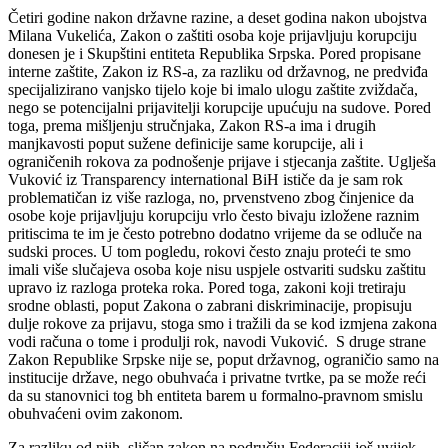
Četiri godine nakon državne razine, a deset godina nakon ubojstva
Milana Vukelića, Zakon o zaštiti osoba koje prijavljuju korupciju
donesen je i Skupštini entiteta Republika Srpska. Pored propisane
interne zaštite, Zakon iz RS-a, za razliku od državnog, ne predviđa
specijalizirano vanjsko tijelo koje bi imalo ulogu zaštite zviždača,
nego se potencijalni prijavitelji korupcije upućuju na sudove. Pored
toga, prema mišljenju stručnjaka, Zakon RS-a ima i drugih
manjkavosti poput sužene definicije same korupcije, ali i
ograničenih rokova za podnošenje prijave i stjecanja zaštite. Uglješa
Vuković iz Transparency international BiH ističe da je sam rok
problematičan iz više razloga, no, prvenstveno zbog činjenice da
osobe koje prijavljuju korupciju vrlo često bivaju izložene raznim
pritiscima te im je često potrebno dodatno vrijeme da se odluče na
sudski proces. U tom pogledu, rokovi često znaju proteći te smo
imali više slučajeva osoba koje nisu uspjele ostvariti sudsku zaštitu
upravo iz razloga proteka roka. Pored toga, zakoni koji tretiraju
srodne oblasti, poput Zakona o zabrani diskriminacije, propisuju
dulje rokove za prijavu, stoga smo i tražili da se kod izmjena zakona
vodi računa o tome i produlji rok, navodi Vuković. S druge strane
Zakon Republike Srpske nije se, poput državnog, ograničio samo na
institucije države, nego obuhvaća i privatne tvrtke, pa se može reći
da su stanovnici tog bh entiteta barem u formalno-pravnom smislu
obuhvaćeni ovim zakonom.
Za razliku od njih, sličan zakon na području Federaciji još uvijek