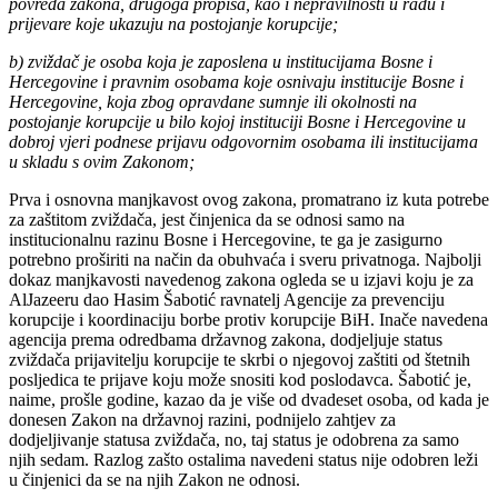
povreda zakona, drugoga propisa, kao i nepravilnosti u radu i
prijevare koje ukazuju na postojanje korupcije;
b) zviždač je osoba koja je zaposlena u institucijama Bosne i
Hercegovine i pravnim osobama koje osnivaju institucije Bosne i
Hercegovine, koja zbog opravdane sumnje ili okolnosti na
postojanje korupcije u bilo kojoj instituciji Bosne i Hercegovine u
dobroj vjeri podnese prijavu odgovornim osobama ili institucijama
u skladu s ovim Zakonom;
Prva i osnovna manjkavost ovog zakona, promatrano iz kuta potrebe
za zaštitom zviždača, jest činjenica da se odnosi samo na
institucionalnu razinu Bosne i Hercegovine, te ga je zasigurno
potrebno proširiti na način da obuhvaća i sveru privatnoga. Najbolji
dokaz manjkavosti navedenog zakona ogleda se u izjavi koju je za
AlJazeeru dao Hasim Šabotić ravnatelj Agencije za prevenciju
korupcije i koordinaciju borbe protiv korupcije BiH. Inače navedena
agencija prema odredbama državnog zakona, dodjeljuje status
zviždača prijavitelju korupcije te skrbi o njegovoj zaštiti od štetnih
posljedica te prijave koju može snositi kod poslodavca. Šabotić je,
naime, prošle godine, kazao da je više od dvadeset osoba, od kada je
donesen Zakon na državnoj razini, podnijelo zahtjev za
dodjeljivanje statusa zviždača, no, taj status je odobrena za samo
njih sedam. Razlog zašto ostalima navedeni status nije odobren leži
u činjenici da se na njih Zakon ne odnosi.