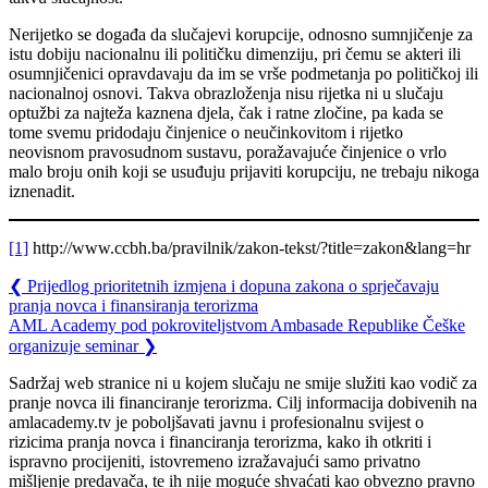
Nerijetko se događa da slučajevi korupcije, odnosno sumnjičenje za
istu dobiju nacionalnu ili političku dimenziju, pri čemu se akteri ili
osumnjičenici opravdavaju da im se vrše podmetanja po političkoj ili
nacionalnoj osnovi. Takva obrazloženja nisu rijetka ni u slučaju
optužbi za najteža kaznena djela, čak i ratne zločine, pa kada se
tome svemu pridodaju činjenice o neučinkovitom i rijetko
neovisnom pravosudnom sustavu, poražavajuće činjenice o vrlo
malo broju onih koji se usuđuju prijaviti korupciju, ne trebaju nikoga
iznenadit.
[1]
http://www.ccbh.ba/pravilnik/zakon-tekst/?title=zakon&lang=hr
❮
Prijedlog prioritetnih izmjena i dopuna zakona o sprječavaju
pranja novca i finansiranja terorizma
AML Academy pod pokroviteljstvom Ambasade Republike Češke
organizuje seminar
❯
Sadržaj web stranice ni u kojem slučaju ne smije služiti kao vodič za
pranje novca ili financiranje terorizma. Cilj informacija dobivenih na
amlacademy.tv je poboljšavati javnu i profesionalnu svijest o
rizicima pranja novca i financiranja terorizma, kako ih otkriti i
ispravno procijeniti, istovremeno izražavajući samo privatno
mišljenje predavača, te ih nije moguće shvaćati kao obvezno pravno