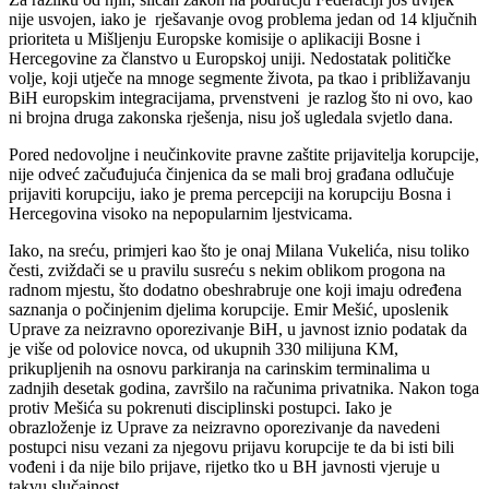
nije usvojen, iako je rješavanje ovog problema jedan od 14 ključnih
prioriteta u Mišljenju Europske komisije o aplikaciji Bosne i
Hercegovine za članstvo u Europskoj uniji. Nedostatak političke
volje, koji utječe na mnoge segmente života, pa tkao i približavanju
BiH europskim integracijama, prvenstveni je razlog što ni ovo, kao
ni brojna druga zakonska rješenja, nisu još ugledala svjetlo dana.
Pored nedovoljne i neučinkovite pravne zaštite prijavitelja korupcije,
nije odveć začuđujuća činjenica da se mali broj građana odlučuje
prijaviti korupciju, iako je prema percepciji na korupciju Bosna i
Hercegovina visoko na nepopularnim ljestvicama.
Iako, na sreću, primjeri kao što je onaj Milana Vukelića, nisu toliko
česti, zviždači se u pravilu susreću s nekim oblikom progona na
radnom mjestu, što dodatno obeshrabruje one koji imaju određena
saznanja o počinjenim djelima korupcije. Emir Mešić, uposlenik
Uprave za neizravno oporezivanje BiH, u javnost iznio podatak da
je više od polovice novca, od ukupnih 330 milijuna KM,
prikupljenih na osnovu parkiranja na carinskim terminalima u
zadnjih desetak godina, završilo na računima privatnika. Nakon toga
protiv Mešića su pokrenuti disciplinski postupci. Iako je
obrazloženje iz Uprave za neizravno oporezivanje da navedeni
postupci nisu vezani za njegovu prijavu korupcije te da bi isti bili
vođeni i da nije bilo prijave, rijetko tko u BH javnosti vjeruje u
takvu slučajnost.