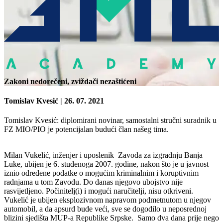
Zakoni nedorečeni, zviždači nezaštićeni
Tomislav Kvesić
| 26. 07. 2021
Tomislav Kvesić
: diplomirani novinar, samostalni stručni suradnik u
FZ MIO/PIO je potencijalan budući član našeg tima.
Milan Vukelić, inženjer i uposlenik Zavoda za izgradnju Banja
Luke, ubijen je 6. studenoga 2007. godine, nakon što je u javnost
iznio određene podatke o mogućim kriminalnim i koruptivnim
radnjama u tom Zavodu. Do danas njegovo ubojstvo nije
rasvijetljeno. Počinitelj(i) i mogući naručitelji, nisu otkriveni.
Vukelić je ubijen eksplozivnom napravom podmetnutom u njegov
automobil, a da apsurd bude veći, sve se dogodilo u neposrednoj
blizini sjedišta MUP-a Republike Srpske. Samo dva dana prije nego