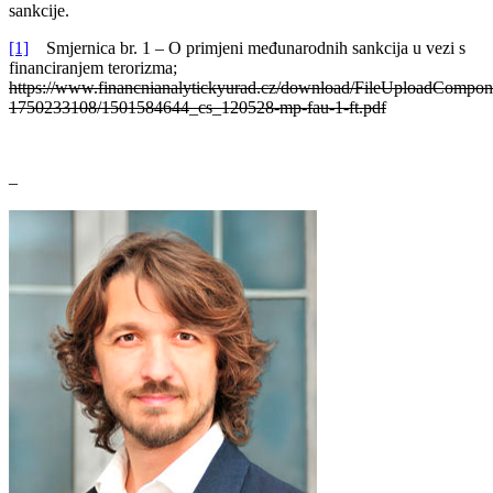
sankcije.
[1]
Smjernica br. 1 – O primjeni međunarodnih sankcija u vezi s
financiranjem terorizma;
https://www.financnianalytickyurad.cz/download/FileUploadCompon
1750233108/1501584644_cs_120528-mp-fau-1-ft.pdf
–