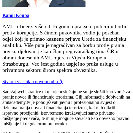
Kamil Kouba
AML officer s više od 16 godina prakse u policiji u borbi
protiv korupcije. S činom pukovnika vodio je poseban
odjel koji je primao kaznene prijave Ureda za financijsku
analitiku. Više puta je nagrađivan za borbu protiv pranja
novca, djelovao je kao član pregovaračkog tima ČR u
obrani donesenih AML mjera u Vijeću Europe u
Strasbourgu. Već šest godina uspješno pruža usluge u
privatnom sektoru širom spektra obveznika.
Stvarni vlasnik u novom ruhu
❯
Sadržaj web stranice ni u kojem slučaju ne smije služiti kao vodič za
pranje novca ili financiranje terorizma. Cilj informacija dobivenih na
amlacademy.tv je poboljšavati javnu i profesionalnu svijest o
rizicima pranja novca i financiranja terorizma, kako ih otkriti i
ispravno procijeniti, istovremeno izražavajući samo privatno
mišljenje predavača, te ih nije moguće shvaćati kao obvezno pravno
mišljenje ili regulatornu preporuku.