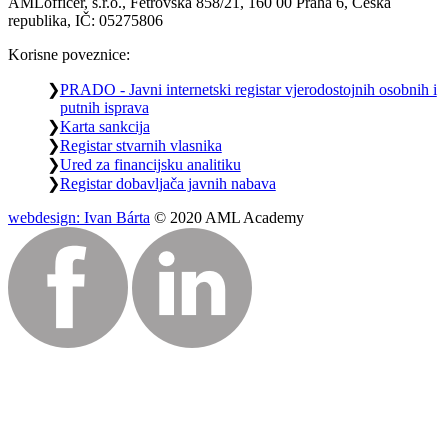
AMLofficer, s.r.o., Fetrovská 858/21, 160 00 Praha 6, Česká
republika, IČ: 05275806
Korisne poveznice:
PRADO - Javni internetski registar vjerodostojnih osobnih i
putnih isprava
Karta sankcija
Registar stvarnih vlasnika
Ured za financijsku analitiku
Registar dobavljača javnih nabava
webdesign: Ivan Bárta
© 2020 AML Academy