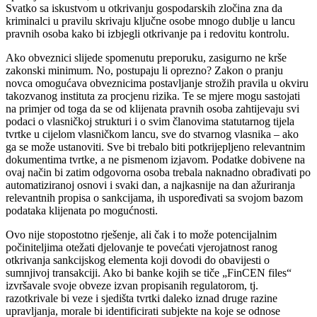
Svatko sa iskustvom u otkrivanju gospodarskih zločina zna da
kriminalci u pravilu skrivaju ključne osobe mnogo dublje u lancu
pravnih osoba kako bi izbjegli otkrivanje pa i redovitu kontrolu.
Ako obveznici slijede spomenutu preporuku, zasigurno ne krše
zakonski minimum. No, postupaju li oprezno? Zakon o pranju
novca omogućava obveznicima postavljanje strožih pravila u okviru
takozvanog instituta za procjenu rizika. Te se mjere mogu sastojati
na primjer od toga da se od klijenata pravnih osoba zahtijevaju svi
podaci o vlasničkoj strukturi i o svim članovima statutarnog tijela
tvrtke u cijelom vlasničkom lancu, sve do stvarnog vlasnika – ako
ga se može ustanoviti. Sve bi trebalo biti potkrijepljeno relevantnim
dokumentima tvrtke, a ne pismenom izjavom. Podatke dobivene na
ovaj način bi zatim odgovorna osoba trebala naknadno obrađivati po
automatiziranoj osnovi i svaki dan, a najkasnije na dan ažuriranja
relevantnih propisa o sankcijama, ih uspoređivati sa svojom bazom
podataka klijenata po mogućnosti.
Ovo nije stopostotno rješenje, ali čak i to može potencijalnim
počiniteljima otežati djelovanje te povećati vjerojatnost ranog
otkrivanja sankcijskog elementa koji dovodi do obavijesti o
sumnjivoj transakciji. Ako bi banke kojih se tiče „FinCEN files“
izvršavale svoje obveze izvan propisanih regulatorom, tj.
razotkrivale bi veze i sjedišta tvrtki daleko iznad druge razine
upravljanja, morale bi identificirati subjekte na koje se odnose