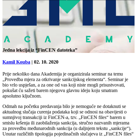
Jedna lekcija iz “FinCEN datoteka”
Kamil Kouba
| 02. 10. 2020
Prije nekoliko dana Akademija je organizirala seminar na temu
„Provedba mjera za otkrivanje sankcijskog elementa“. Seminar je
bio vrlo uspješan, a za one od vas koji niste mogli prisustvovati,
pokušat ću sažeti barem njegovu glavnu ideju koju smatram
apsolutno ključnom.
Odmah na početku predavanja bilo je nemoguće ne dotaknuti se
aktualnog slučaja curenja podataka koji se odnosi na obavijesti o
sumnjivoj transakciji iz FinCEN-a, tzv. „FinCEN files“ barem u
smislu kršenja ili zaobilaženja sankcija, stručno nazvanih mjerama
za provedbu međunarodnih sankcija (u daljnjem tekstu „sankcije“).
Unutar različitih tipologija pojedinačnih slučajeva iz „FinCEN files“