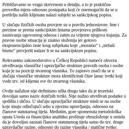
Približavamo se vragu skrivenom u detalju, a to je praktična
provedba mjera odnosno postupaka koji će onemogućiti da se u
portfelju naših klijenata nalazi subjekt sa sankcijskog popisa.
U slučaju fizičkih osoba provjere su u pravilu jednostavne. Ime i
prezime se prema sankcijskim listama provjerava prilikom
zasnivanja ugovornog odnosa i zatim za vrijeme njegova trajanja. Za
pravne osobe situacija je znatno složenija jer gotovo
eksponencijalno raste krug subjekata koje „moramo“ i „trebali
bismo“ provjeriti nalaze li se na sankcijskom popisu.
Relevantno zakonodavstvo u Češkoj Republici nameće obvezu
utvrđivanja vlasničke i upravljačke strukture pravnih osoba i osobe
koja je na poziciji stvarnog vlasnika. To zapravo znači da se u
slučaju vlasničke strukture mora identificirati čitav lanac tvrtki koji
vode tzv. od klijenta sve do stvarnog vlasnika.
Ovdje nažalost nije definirano ništa drugo tako da je teoretski
dovoljan samo naziv dotičnih tvrtki. Nije nužno utvrđivati podatke o
sjedištu i slično. U slučaju upravljačke strukture misli se na osobe
koje imaju odlučujući udio u njezinu upravljanju, odnosno na
članove statutarnog tijela. Međutim, gore spomenuta metodološka
uputa Ureda za financijsku analitiku proširuje obrazloženje u smislu
da je dovoljno saznati članove statutarnog tijela samo do tzv. druge
upravljačke razine, odnosno do razine vlasnika / matične tvrtke.