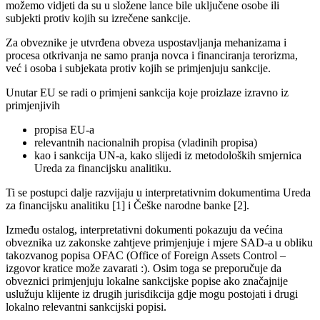
možemo vidjeti da su u složene lance bile uključene osobe ili
subjekti protiv kojih su izrečene sankcije.
Za obveznike je utvrđena obveza uspostavljanja mehanizama i
procesa otkrivanja ne samo pranja novca i financiranja terorizma,
već i osoba i subjekata protiv kojih se primjenjuju sankcije.
Unutar EU se radi o primjeni sankcija koje proizlaze izravno iz
primjenjivih
propisa EU-a
relevantnih nacionalnih propisa (vladinih propisa)
kao i sankcija UN-a, kako slijedi iz metodoloških smjernica
Ureda za financijsku analitiku.
Ti se postupci dalje razvijaju u interpretativnim dokumentima Ureda
za financijsku analitiku [1] i Češke narodne banke [2].
Između ostalog, interpretativni dokumenti pokazuju da većina
obveznika uz zakonske zahtjeve primjenjuje i mjere SAD-a u obliku
takozvanog popisa OFAC (Office of Foreign Assets Control –
izgovor kratice može zavarati :). Osim toga se preporučuje da
obveznici primjenjuju lokalne sankcijske popise ako značajnije
uslužuju klijente iz drugih jurisdikcija gdje mogu postojati i drugi
lokalno relevantni sankcijski popisi.