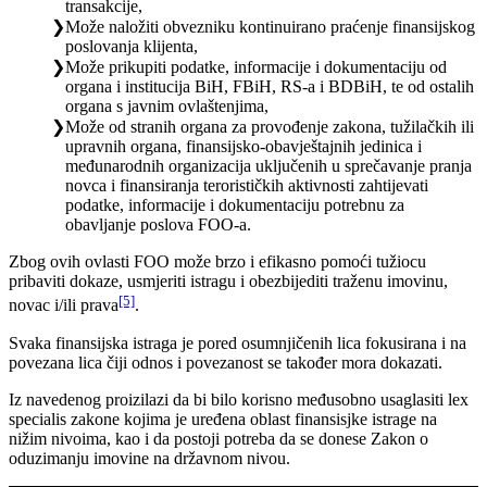
transakcije,
Može naložiti obvezniku kontinuirano praćenje finansijskog
poslovanja klijenta,
Može prikupiti podatke, informacije i dokumentaciju od
organa i institucija BiH, FBiH, RS-a i BDBiH, te od ostalih
organa s javnim ovlaštenjima,
Može od stranih organa za provođenje zakona, tužilačkih ili
upravnih organa, finansijsko-obavještajnih jedinica i
međunarodnih organizacija uključenih u sprečavanje pranja
novca i finansiranja terorističkih aktivnosti zahtijevati
podatke, informacije i dokumentaciju potrebnu za
obavljanje poslova FOO-a.
Zbog ovih ovlasti FOO može brzo i efikasno pomoći tužiocu
pribaviti dokaze, usmjeriti istragu i obezbijediti traženu imovinu,
[5]
novac i/ili prava
.
Svaka finansijska istraga je pored osumnjičenih lica fokusirana i na
povezana lica čiji odnos i povezanost se također mora dokazati.
Iz navedenog proizilazi da bi bilo korisno međusobno usaglasiti lex
specialis zakone kojima je uređena oblast finansisjke istrage na
nižim nivoima, kao i da postoji potreba da se donese Zakon o
oduzimanju imovine na državnom nivou.