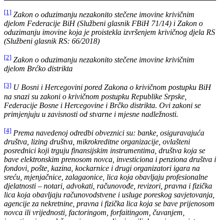
[1]
Zakon o oduzimanju nezakonito stečene imovine krivičnim
djelom Federacije BiH (Službeni glasnik FBiH 71/14) i Zakon o
oduzimanju imovine koja je proistekla izvršenjem krivičnog djela RS
(Službeni glasnik RS:
66/2018)
[2]
Zakon o oduzimanju nezakonito stečene imovine krivičnim
djelom Brćko distrikta
[3]
U Bosni i Hercegovini pored Zakona o krivičnom postupku BiH
na snazi su zakoni o krivičnom postupku Republike Srpske,
Federacije Bosne i Hercegovine i Brčko distrikta. Ovi zakoni se
primjenjuju u zavisnosti od stvarne i mjesne nadležnosti.
[4]
Prema navedenoj odredbi obveznici su: banke, osiguravajuća
društva, lizing društva, mikrokreditne organizacije, ovlašteni
posrednici koji trguju finansijskim instrumentima, društva koja se
bave elektronskim prenosom novca, investiciona i penziona društva i
fondovi, pošte, kazina, kockarnice i drugi organizatori igara na
sreću, mjenjačnice, zalagaonice, lica koja obavljaju profesionalne
djelatnosti – notari, advokati, računovođe, revizori, pravna i fizička
lica koja obavljaju računovodstvene i usluge poreskog savjetovanja,
agencije za nekretnine, pravna i fizička lica koja se bave prijenosom
novca ili vrijednosti, factoringom, forfaitingom, čuvanjem,