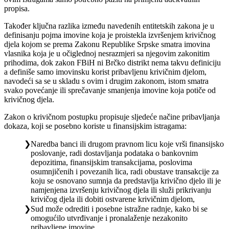
propisa.
Također ključna razlika između navedenih entitetskih zakona je u
definisanju pojma imovine koja je proistekla izvršenjem krivičnog
djela kojom se prema Zakonu Republike Srpske smatra imovina
vlasnika koja je u očiglednoj nesrazmjeri sa njegovim zakonitim
prihodima, dok zakon FBiH ni Brčko distrikt nema takvu definiciju
a definiše samo imovinsku korist pribavljenu krivičnim djelom,
navodeći sa se u skladu s ovim i drugim zakonom, istom smatra
svako povećanje ili sprečavanje smanjenja imovine koja potiče od
krivičnog djela.
Zakon o krivičnom postupku propisuje sljedeće načine pribavljanja
dokaza, koji se posebno koriste u finansijskim istragama:
Naredba banci ili drugom pravnom licu koje vrši finansijsko
poslovanje, radi dostavljanja podataka o bankovnim
depozitima, finansijskim transakcijama, poslovima
osumnjičenih i povezanih lica, radi obustave transakcije za
koju se osnovano sumnja da predstavlja krivično djelo ili je
namjenjena izvršenju krivičnog djela ili služi prikrivanju
krivičog djela ili dobiti ostvarene krivičnim djelom,
Sud može odrediti i posebne istražne radnje, kako bi se
omogućilo utvrđivanje i pronalaženje nezakonito
pribavljene imovine,