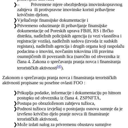
– Privremene mjere obezbjeđenja imovinskopravnog
zahtjeva ili protivpravne imovinske koristi pribavljene
krivičnim djelom,
Vještačenje finansijske dokumentacije i
Privremeno oduzimanje ili pribavljanje finansijske
dokumentacije od Poreskih uprava FBiH, RS i Brčko
distrikta, nadležnih policijskih agencija (u vezi vlasništva i
registracije vozila), nadležnih sudova (izvoda iz sudskih
registara), nadležnih agencija i drugih organa koji raspolažu
podacima o imovini, novčanim tokovima i/ili pravima
osumnjičenih ili povezanih lica (naročito od obveznika iz
člana 4. Zakona o sprečavanju pranja novca i finansiranja
[4]
terorističkih aktivnosti
).
Zakonom o sprečavanju pranja novca i finansiranja terorističkih
aktivnosti propisane su posebne ovlasti FOO :
Prikuplja podatke, informacije i dokumentaciju po hitnom
postupku od obveznika iz člana 4. ZSPNFTA,
Postupa po obrazloženom zahtjevu tužioca,
Podnosi tužiocu izvještaj o postojanju osnova sumnje da je
izvršeno krivično djelo pranje novca ili finansiranje
terorističkih aktivnosti,
Može izdati nalog za privremenu obustavu sumnjive