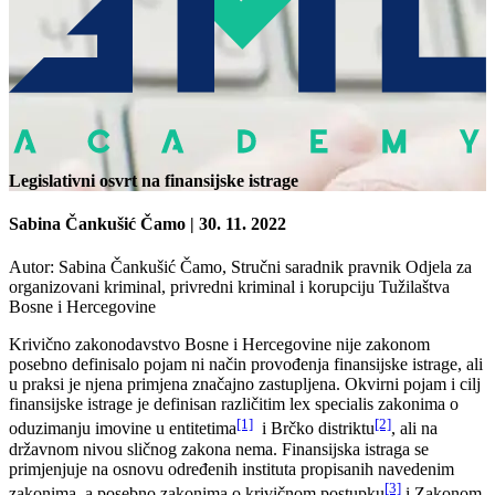
Legislativni osvrt na finansijske istrage
Sabina Čankušić Čamo
| 30. 11. 2022
Autor: Sabina Čankušić Čamo, Stručni saradnik pravnik Odjela za
organizovani kriminal, privredni kriminal i korupciju Tužilaštva
Bosne i Hercegovine
Krivično zakonodavstvo Bosne i Hercegovine nije zakonom
posebno definisalo pojam ni način provođenja finansijske istrage, ali
u praksi je njena primjena značajno zastupljena. Okvirni pojam i cilj
finansijske istrage je definisan različitim lex specialis zakonima o
[1]
[2]
oduzimanju imovine u entitetima
i Brčko distriktu
, ali na
državnom nivou sličnog zakona nema. Finansijska istraga se
primjenjuje na osnovu određenih instituta propisanih navedenim
[3]
zakonima, a posebno zakonima o krivičnom postupku
i Zakonom