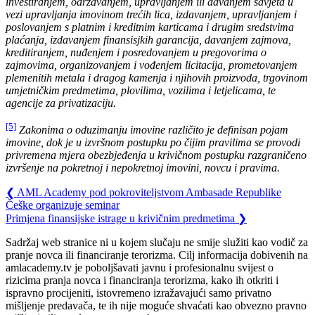
investiranjem, održavanjem, upravljanjem ili davanjem savjeta u
vezi upravljanja imovinom trećih lica, izdavanjem, upravljanjem i
poslovanjem s platnim i kreditnim karticama i drugim sredstvima
plaćanja, izdavanjem finansisjkih garancija, davanjem zajmova,
kreditiranjem, nuđenjem i posredovanjem u pregovorima o
zajmovima, organizovanjem i vođenjem licitacija, prometovanjem
plemenitih metala i dragog kamenja i njihovih proizvoda, trgovinom
umjetničkim predmetima, plovilima, vozilima i letjelicama, te
agencije za privatizaciju.
[5]
Zakonima
o oduzimanju imovine različito je definisan pojam
imovine, dok je u izvršnom postupku po čijim pravilima se provodi
privremena mjera obezbjeđenja u krivičnom postupku razgraničeno
izvršenje na pokretnoj i nepokretnoj imovini, novcu i pravima.
❮
AML Academy pod pokroviteljstvom Ambasade Republike
Češke organizuje seminar
Primjena finansijske istrage u krivičnim predmetima
❯
Sadržaj web stranice ni u kojem slučaju ne smije služiti kao vodič za
pranje novca ili financiranje terorizma. Cilj informacija dobivenih na
amlacademy.tv je poboljšavati javnu i profesionalnu svijest o
rizicima pranja novca i financiranja terorizma, kako ih otkriti i
ispravno procijeniti, istovremeno izražavajući samo privatno
mišljenje predavača, te ih nije moguće shvaćati kao obvezno pravno