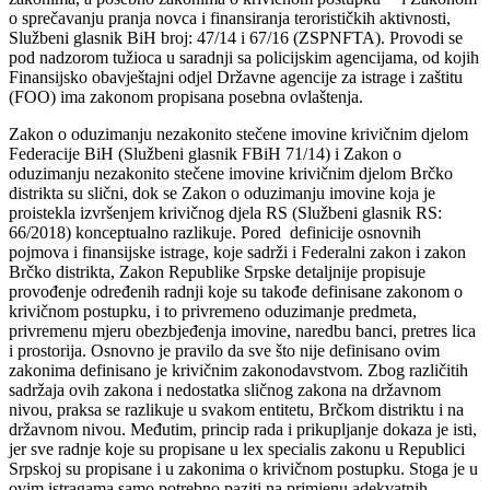
o sprečavanju pranja novca i finansiranja terorističkih aktivnosti,
Službeni glasnik BiH broj: 47/14 i 67/16 (ZSPNFTA). Provodi se
pod nadzorom tužioca u saradnji sa policijskim agencijama, od kojih
Finansijsko obavještajni odjel Državne agencije za istrage i zaštitu
(FOO) ima zakonom propisana posebna ovlaštenja.
Zakon o oduzimanju nezakonito stečene imovine krivičnim djelom
Federacije BiH (Službeni glasnik FBiH 71/14) i Zakon o
oduzimanju nezakonito stečene imovine krivičnim djelom Brčko
distrikta su slični, dok se Zakon o oduzimanju imovine koja je
proistekla izvršenjem krivičnog djela RS (Službeni glasnik RS:
66/2018) konceptualno razlikuje. Pored definicije osnovnih
pojmova i finansijske istrage, koje sadrži i Federalni zakon i zakon
Brčko distrikta, Zakon Republike Srpske detaljnije propisuje
provođenje određenih radnji koje su takođe definisane zakonom o
krivičnom postupku, i to privremeno oduzimanje predmeta,
privremenu mjeru obezbjeđenja imovine, naredbu banci, pretres lica
i prostorija. Osnovno je pravilo da sve što nije definisano ovim
zakonima definisano je krivičnim zakonodavstvom. Zbog različitih
sadržaja ovih zakona i nedostatka sličnog zakona na državnom
nivou, praksa se razlikuje u svakom entitetu, Brčkom distriktu i na
državnom nivou. Međutim, princip rada i prikupljanje dokaza je isti,
jer sve radnje koje su propisane u lex specialis zakonu u Republici
Srpskoj su propisane i u zakonima o krivičnom postupku. Stoga je u
ovim istragama samo potrebno paziti na primjenu adekvatnih