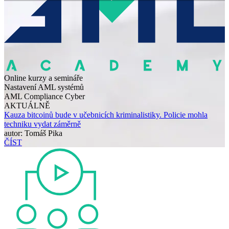
Online kurzy a semináře
Nastavení AML systémů
AML Compliance Cyber
AKTUÁLNĚ
Kauza bitcoinů bude v učebnicích kriminalistiky. Policie mohla
techniku vydat záměrně
autor: Tomáš Pika
ČÍST