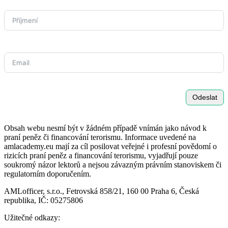
Odeslat
Obsah webu nesmí být v žádném případě vnímán jako návod k
praní peněz či financování terorismu. Informace uvedené na
amlacademy.eu mají za cíl posilovat veřejné i profesní povědomí o
rizicích praní peněz a financování terorismu, vyjadřují pouze
soukromý názor lektorů a nejsou závazným právním stanoviskem či
regulatorním doporučením.
AMLofficer, s.r.o., Fetrovská 858/21, 160 00 Praha 6, Česká
republika, IČ: 05275806
Užitečné odkazy: