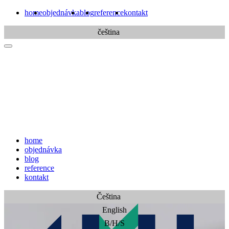
home
objednávka
blog
reference
kontakt
čeština
home
objednávka
blog
reference
kontakt
Čeština
English
B/H/S