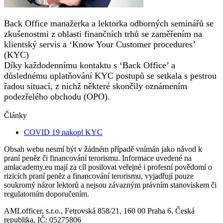
Back Office manažerka a lektorka odborných seminářů se
zkušenostmi z oblasti finančních trhů se zaměřením na
klientský servis a ‘Know Your Customer procedures’
(KYC)
Díky každodennímu kontaktu s ‘Back Office’ a
důslednému uplatňování KYC postupů se setkala s pestrou
řadou situací, z nichž některé skončily oznámením
podezřelého obchodu (OPO).
Články
COVID 19 nakopl KYC
Obsah webu nesmí být v žádném případě vnímán jako návod k
praní peněz či financování terorismu. Informace uvedené na
amlacademy.eu mají za cíl posilovat veřejné i profesní povědomí o
rizicích praní peněz a financování terorismu, vyjadřují pouze
soukromý názor lektorů a nejsou závazným právním stanoviskem či
regulatorním doporučením.
AMLofficer, s.r.o., Fetrovská 858/21, 160 00 Praha 6, Česká
republika, IČ: 05275806