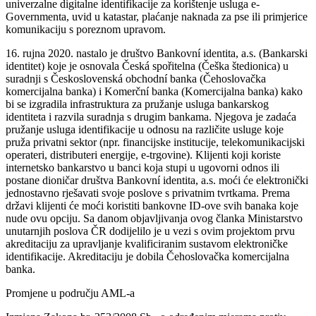
univerzalne digitalne identifikacije za korištenje usluga e-
Governmenta, uvid u katastar, plaćanje naknada za pse ili primjerice
komunikaciju s poreznom upravom.
16. rujna 2020. nastalo je društvo Bankovní identita, a.s. (Bankarski
identitet) koje je osnovala Česká spořitelna (Češka štedionica) u
suradnji s Československá obchodní banka (Čehoslovačka
komercijalna banka) i Komerční banka (Komercijalna banka) kako
bi se izgradila infrastruktura za pružanje usluga bankarskog
identiteta i razvila suradnja s drugim bankama. Njegova je zadaća
pružanje usluga identifikacije u odnosu na različite usluge koje
pruža privatni sektor (npr. financijske institucije, telekomunikacijski
operateri, distributeri energije, e-trgovine). Klijenti koji koriste
internetsko bankarstvo u banci koja stupi u ugovorni odnos ili
postane dioničar društva Bankovní identita, a.s. moći će elektronički
jednostavno rješavati svoje poslove s privatnim tvrtkama. Prema
državi klijenti će moći koristiti bankovne ID-ove svih banaka koje
nude ovu opciju. Sa danom objavljivanja ovog članka Ministarstvo
unutarnjih poslova ČR dodijelilo je u vezi s ovim projektom prvu
akreditaciju za upravljanje kvalificiranim sustavom elektroničke
identifikacije. Akreditaciju je dobila Čehoslovačka komercijalna
banka.
Promjene u području AML-a