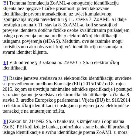
[5]
Trenutna formulacija ZoAML-a omogućuje identifikaciju
klijenta bez njegove fizičke prisutnosti putem takozvane
identifikacije prvom transakcijom, uz uvjet kumulativnog
ispunjavanja uvjeta navedenih u § 11. stavka 7. ZoAML-a i dalje
postupku prema § 11. stavka 8. ZoAML-a, koji se sastoji od
provjere identiteta dotične fizičke osobe kvalificiranim pružateljem
usluga povjerenja prema uredbi o elektroničkoj identifikaciji i
uslugama povjerenja (eIDAS). Međutim, ove se iznimke mogu
koristiti samo ako obveznik koji vrši identifikaciju ne sumnja u
stvarni identitet klijenta.
[6]
Vidi odredbe § 3 zakona br. 250/2017 Sb. o elektroničkoj
identifikaciji.
[7]
Razine jamstva sredstava za elektroničku identifikaciju utvrđene
su provedbenom uredbom Komisije (EU) 2015/1502 od 8. rujna
2015. kojom se utvrđuju minimalne tehničke specifikacije i postupci
za razine garancije sredstava elektroničke identifikacije iz članka 8.
stavka 3. uredbe Europskog parlamenta i Vijeća (EU) br. 910/2014
o elektroničkoj identifikaciji i uslugama povjerenja za elektroničke
transakcije na unutarnjem tržištu.
[8]
Zakon br. 21/1992 Sb. o bankama, s izmjenama i dopunama
(ZoB). PEI koji izdaje banka, podružnica strane banke ili pružatelj
usluga identifikacije u svrhu identifikacije prema ZoAML-u mora