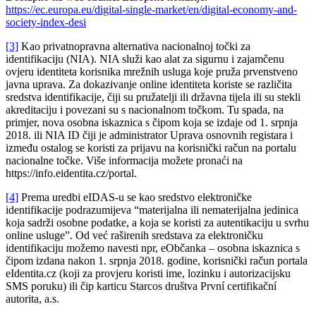
https://ec.europa.eu/digital-single-market/en/digital-economy-and-
society-index-desi
[3]
Kao privatnopravna alternativa nacionalnoj točki za
identifikaciju (NIA). NIA služi kao alat za sigurnu i zajamčenu
ovjeru identiteta korisnika mrežnih usluga koje pruža prvenstveno
javna uprava. Za dokazivanje online identiteta koriste se različita
sredstva identifikacije, čiji su pružatelji ili državna tijela ili su stekli
akreditaciju i povezani su s nacionalnom točkom. Tu spada, na
primjer, nova osobna iskaznica s čipom koja se izdaje od 1. srpnja
2018. ili NIA ID čiji je administrator Uprava osnovnih registara i
između ostalog se koristi za prijavu na korisnički račun na portalu
nacionalne točke. Više informacija možete pronaći na
https://info.eidentita.cz/portal.
[4]
Prema uredbi eIDAS-u se kao sredstvo elektroničke
identifikacije podrazumijeva “materijalna ili nematerijalna jedinica
koja sadrži osobne podatke, a koja se koristi za autentikaciju u svrhu
online usluge”. Od već raširenih sredstava za elektroničku
identifikaciju možemo navesti npr, eObčanka – osobna iskaznica s
čipom izdana nakon 1. srpnja 2018. godine, korisnički račun portala
eIdentita.cz (koji za provjeru koristi ime, lozinku i autorizacijsku
SMS poruku) ili čip karticu Starcos društva První certifikační
autorita, a.s.