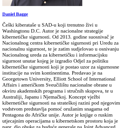
Daniel Bagge
Češki kiberataše u SAD-u koji trenutno živi u
Washingtonu D.C. Autor je nacionalne strategije
kibernetičke sigurnosti. Od 2013. godine suosnivač je
Nacionalnog centra kibernetičke sigurnosti pri Uredu za
nacionalnu sigurnost, te je zatim sudjelovao u osnivanju
Nacionalnog ureda za kibernetičku i informacijsku
sigurnost unutar kojeg je izgradio Odjel za politiku
kibernetičke sigurnosti koji je postao uzor za sigurnosne
institucije na svim kontinentima. Predavao je na
Georgetown University, Elliott School of International
Affairs i američkom Sveučilištu nacionalne obrane u
okviru akademskih programa i stručnih skupova, te u
Australiji, Japanu i Njemačkoj. Koncept vježbi
kibernetičke sigurnosti na strateškoj razini pod njegovim
vodstvom predstavlja pomoć oružanim snagama od
Pentagona do Afričke unije. Autor je knjige o ruskim
utjecajnim operacijama u kibernetskom prostoru koja je
napr. dio obuke za buduće generale na Joint Advanced