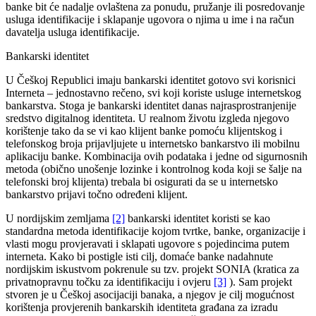
banke bit će nadalje ovlaštena za ponudu, pružanje ili posredovanje
usluga identifikacije i sklapanje ugovora o njima u ime i na račun
davatelja usluga identifikacije.
Bankarski identitet
U Češkoj Republici imaju bankarski identitet gotovo svi korisnici
Interneta – jednostavno rečeno, svi koji koriste usluge internetskog
bankarstva. Stoga je bankarski identitet danas najrasprostranjenije
sredstvo digitalnog identiteta. U realnom životu izgleda njegovo
korištenje tako da se vi kao klijent banke pomoću klijentskog i
telefonskog broja prijavljujete u internetsko bankarstvo ili mobilnu
aplikaciju banke. Kombinacija ovih podataka i jedne od sigurnosnih
metoda (obično unošenje lozinke i kontrolnog koda koji se šalje na
telefonski broj klijenta) trebala bi osigurati da se u internetsko
bankarstvo prijavi točno određeni klijent.
U nordijskim zemljama
[2]
bankarski identitet koristi se kao
standardna metoda identifikacije kojom tvrtke, banke, organizacije i
vlasti mogu provjeravati i sklapati ugovore s pojedincima putem
interneta. Kako bi postigle isti cilj, domaće banke nadahnute
nordijskim iskustvom pokrenule su tzv. projekt SONIA (kratica za
privatnopravnu točku za identifikaciju i ovjeru
[3]
). Sam projekt
stvoren je u Češkoj asocijaciji banaka, a njegov je cilj mogućnost
korištenja provjerenih bankarskih identiteta građana za izradu