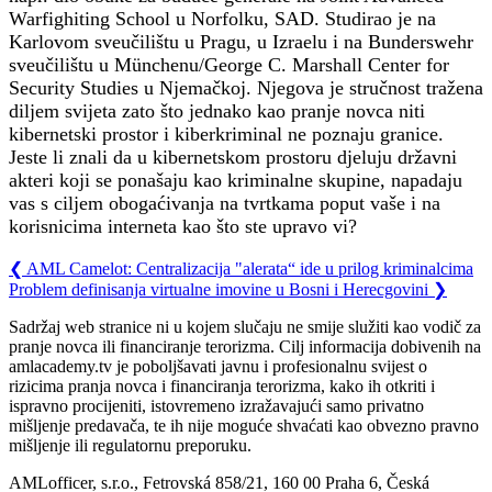
Warfighiting School u Norfolku, SAD. Studirao je na
Karlovom sveučilištu u Pragu, u Izraelu i na Bunderswehr
sveučilištu u Münchenu/George C. Marshall Center for
Security Studies u Njemačkoj. Njegova je stručnost tražena
diljem svijeta zato što jednako kao pranje novca niti
kibernetski prostor i kiberkriminal ne poznaju granice.
Jeste li znali da u kibernetskom prostoru djeluju državni
akteri koji se ponašaju kao kriminalne skupine, napadaju
vas s ciljem obogaćivanja na tvrtkama poput vaše i na
korisnicima interneta kao što ste upravo vi?
❮
AML Camelot: Centralizacija "alerata“ ide u prilog kriminalcima
Problem definisanja virtualne imovine u Bosni i Herecgovini
❯
Sadržaj web stranice ni u kojem slučaju ne smije služiti kao vodič za
pranje novca ili financiranje terorizma. Cilj informacija dobivenih na
amlacademy.tv je poboljšavati javnu i profesionalnu svijest o
rizicima pranja novca i financiranja terorizma, kako ih otkriti i
ispravno procijeniti, istovremeno izražavajući samo privatno
mišljenje predavača, te ih nije moguće shvaćati kao obvezno pravno
mišljenje ili regulatornu preporuku.
AMLofficer, s.r.o., Fetrovská 858/21, 160 00 Praha 6, Česká