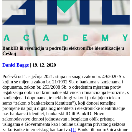
BankID ili revolucija u području elektroničke identifikacije u
Češkoj
Daniel Bagge
| 19. 12. 2020
Počevši od 1. siječnja 2021. stupa na snagu zakon br. 49/2020 Sb.
kojim se mijenja zakon br. 21/1992 Sb. o bankama s izmjenama i
dopunama, zakon br. 253/2008 Sb. o određenim mjerama protiv
legalizacija dobiti od kriminalne aktivnosti i financiranja terorizma, s
izmijenjena i dopunama, te neki drugi zakoni (u daljnjem tekstu
samo “zakon o bankarskom identitetu”), koji donosi temeljne
promjene na polju digitalnog identiteta i elektroničke identifikacije –
tzv. bankarski identitet, bankarski ID ili BankID. Novo
zakonodavstvo donosi jednostavan i besplatan oblik pristupa
uslugama e-Governmenta kao i online uslugama privatnog sektora
za korisnike internetskog bankarstva.
[1]
Banka ili podružnica strane