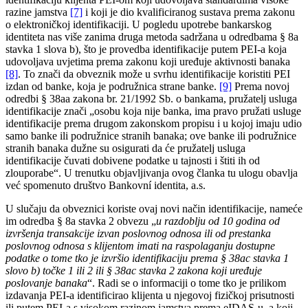
razine jamstva
[7]
i koji je dio kvalificiranog sustava prema zakonu
o elektroničkoj identifikaciji. U pogledu upotrebe bankarskog
identiteta nas više zanima druga metoda sadržana u odredbama § 8a
stavka 1 slova b), što je provedba identifikacije putem PEI-a koja
udovoljava uvjetima prema zakonu koji uređuje aktivnosti banaka
[8]
. To znači da obveznik može u svrhu identifikacije koristiti PEI
izdan od banke, koja je podružnica strane banke.
[9]
Prema novoj
odredbi § 38aa zakona br. 21/1992 Sb. o bankama, pružatelj usluga
identifikacije znači „osobu koja nije banka, ima pravo pružati usluge
identifikacije prema drugom zakonskom propisu i u kojoj imaju udio
samo banke ili podružnice stranih banaka; ove banke ili podružnice
stranih banaka dužne su osigurati da će pružatelj usluga
identifikacije čuvati dobivene podatke u tajnosti i štiti ih od
zlouporabe“. U trenutku objavljivanja ovog članka tu ulogu obavlja
već spomenuto društvo Bankovní identita, a.s.
U slučaju da obveznici koriste ovaj novi način identifikacije, nameće
im odredba § 8a stavka 2 obvezu
„
u razdoblju od 10 godina od
izvršenja transakcije izvan poslovnog odnosa ili od prestanka
poslovnog odnosa s klijentom imati na raspolaganju dostupne
podatke o tome tko je izvršio identifikaciju prema § 38ac stavka 1
slovo
b) točke 1 ili 2 ili § 38ac stavka 2 zakona koji uređuje
poslovanje banaka
“. Radi se o informaciji o tome tko je prilikom
izdavanja PEI-a identificirao klijenta u njegovoj fizičkoj prisutnosti
ili putem PEI-a s visokom razinom jamstva prema eIDAS-u, a koji