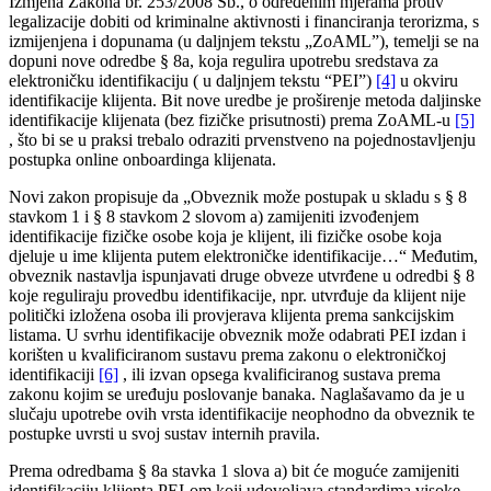
Izmjena Zakona br. 253/2008 Sb., o određenim mjerama protiv
legalizacije dobiti od kriminalne aktivnosti i financiranja terorizma, s
izmijenjena i dopunama (u daljnjem tekstu „ZoAML”), temelji se na
dopuni nove odredbe § 8a, koja regulira upotrebu sredstava za
elektroničku identifikaciju ( u daljnjem tekstu “PEI”)
[4]
u okviru
identifikacije klijenta. Bit nove uredbe je proširenje metoda daljinske
identifikacije klijenata (bez fizičke prisutnosti) prema ZoAML-u
[5]
, što bi se u praksi trebalo odraziti prvenstveno na pojednostavljenju
postupka online onboardinga klijenata.
Novi zakon propisuje da „Obveznik može postupak u skladu s § 8
stavkom 1 i § 8 stavkom 2 slovom a) zamijeniti izvođenjem
identifikacije fizičke osobe koja je klijent, ili fizičke osobe koja
djeluje u ime klijenta putem elektroničke identifikacije…“ Međutim,
obveznik nastavlja ispunjavati druge obveze utvrđene u odredbi § 8
koje reguliraju provedbu identifikacije, npr. utvrđuje da klijent nije
politički izložena osoba ili provjerava klijenta prema sankcijskim
listama. U svrhu identifikacije obveznik može odabrati PEI izdan i
korišten u kvalificiranom sustavu prema zakonu o elektroničkoj
identifikaciji
[6]
, ili izvan opsega kvalificiranog sustava prema
zakonu kojim se uređuju poslovanje banaka.
Naglašavamo da je u
slučaju upotrebe ovih vrsta identifikacije neophodno da obveznik te
postupke uvrsti u svoj sustav internih pravila.
Prema odredbama § 8a stavka 1 slova a) bit će moguće zamijeniti
identifikaciju klijenta PEI-om koji udovoljava standardima visoke