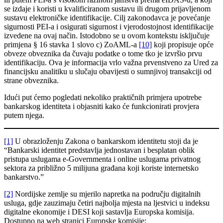
se izdaje i koristi u kvalificiranom sustavu ili drugom prijavljenom
sustavu elektroničke identifikacije. Cilj zakonodavca je povećanje
sigurnosti PEI-a i osigurati sigurnost i vjerodostojnost identifikacije
izvedene na ovaj način. Istodobno se u ovom kontekstu isključuje
primjena § 16 stavka 1 slovo c) ZoAML-a
[10]
koji propisuje opće
obveze obveznika da čuvaju podatke o tome tko je izvršio prvu
identifikaciju. Ova je informacija vrlo važna prvenstveno za Ured za
financijsku analitiku u slučaju obavijesti o sumnjivoj transakciji od
strane obveznika.
Idući put ćemo pogledati nekoliko praktičnih primjera upotrebe
bankarskog identiteta i objasniti kako će funkcionirati provjera
putem njega.
[1]
U obrazloženju Zakona o bankarskom identitetu stoji da je
“Bankarski identitet predstavlja jednostavan i besplatan oblik
pristupa uslugama e-Governmenta i online uslugama privatnog
sektora
za približno 5 milijuna građana
koji koriste internetsko
bankarstvo.”
[2]
Nordijske zemlje su mjerilo napretka na području digitalnih
usluga, gdje zauzimaju četiri najbolja mjesta na ljestvici u indeksu
digitalne ekonomije i DESI koji sastavlja Europska komisija.
Dostupno na web stranici Europske komisije: