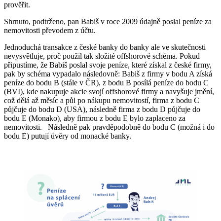
prověřit.
Shrnuto, podtrženo, pan Babiš v roce 2009 údajně poslal peníze za
nemovitosti převodem z účtu.
Jednoduchá transakce z české banky do banky ale ve skutečnosti
nevysvětluje, proč použil tak složité offshorové schéma. Pokud
připustíme, že Babiš poslal svoje peníze, které získal z české firmy,
pak by schéma vypadalo následovně: Babiš z firmy v bodu A získá
peníze do bodu B (stále v ČR), z bodu B posílá peníze do bodu C
(BVI), kde nakupuje akcie svojí offshorové firmy a navyšuje jmění,
což dělá až měsíc a půl po nákupu nemovitostí, firma z bodu C
půjčuje do bodu D (USA), následně firma z bodu D půjčuje do
bodu E (Monako), aby firmou z bodu E bylo zaplaceno za
nemovitosti. Následně pak pravděpodobně do bodu C (možná i do
bodu E) putují úvěry od monacké banky.