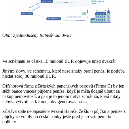
Obr.: Zjednodušený Babišův sandwich
Ve schématu se částka 15 milionů EUR objevuje hned dvakrát.
Jinými slovy, ve schématu, které nese znaky praní peněz, je potřeba
hledat zdroj 30 milionů EUR.
Offshorová firma z Britských panenských ostrovů (Firma C) by jen
stěží bance vracela půjčené peníze, když je měla údajně utratit za
nákup nemovitostí, a pak je to jenom mrtvá schránka, která nikdy
nebyla vytvořena k tomu, aby generovala zisk.
Zůstává stále neobjasněné tvrzení Babiše, že šlo o půjčku a peníze z
půjčky se vrátily do české banky ještě před jeho vstupem do
politiky.