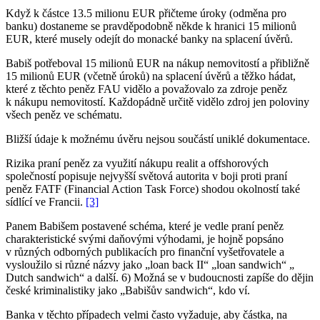
Když k částce 13.5 milionu EUR přičteme úroky (odměna pro
banku) dostaneme se pravděpodobně někde k hranici 15 milionů
EUR, které musely odejít do monacké banky na splacení úvěrů.
Babiš potřeboval 15 milionů EUR na nákup nemovitostí a přibližně
15 milionů EUR (včetně úroků) na splacení úvěrů
a těžko hádat,
které z těchto peněz FAU vidělo a považovalo za zdroje peněz
k nákupu nemovitostí. Každopádně určitě vidělo zdroj jen poloviny
všech peněz ve schématu.
Bližší údaje k možnému úvěru nejsou součástí uniklé dokumentace.
Rizika praní peněz za využití nákupu realit a offshorových
společností popisuje nejvyšší světová autorita v boji proti praní
peněz FATF (Financial Action Task Force) shodou okolností také
sídlící ve Francii.
[3]
Panem Babišem postavené schéma, které je vedle praní peněz
charakteristické svými daňovými výhodami, je hojně popsáno
v různých odborných publikacích pro finanční vyšetřovatele a
vysloužilo si různé názvy jako „loan back II“ „loan sandwich“ „
Dutch sandwich“ a další. 6) Možná se v budoucnosti zapíše do dějin
české kriminalistiky jako „Babišův sandwich“, kdo ví.
Banka v těchto případech velmi často vyžaduje, aby částka, na