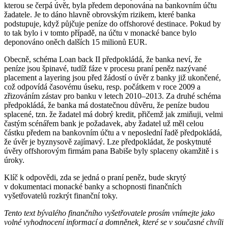
kterou se čerpá úvěr, byla předem deponována na bankovním účtu
žadatele.
Je to dáno hlavně obrovským rizikem, které banka
podstupuje, když půjčuje peníze do offshorové destinace. Pokud by
to tak bylo i v tomto případě, na účtu v monacké bance bylo
deponováno oněch dalších 15 milionů EUR.
Obecně, schéma Loan back II předpokládá, že banka neví, že
peníze jsou špinavé, tudíž fáze v procesu praní peněz nazývané
placement a layering jsou před žádostí o úvěr z banky již ukončené,
což odpovídá časovému úseku, resp. počátkem v roce 2009 a
zřizováním zástav pro banku v letech 2010–2013. Za druhé schéma
předpokládá, že banka má dostatečnou důvěru, že peníze budou
splacené, tzn. že žadatel má dobrý kredit, přičemž jak zmiňuji, velmi
častým scénářem bank je požadavek, aby žadatel už měl celou
částku předem na bankovním účtu a v neposlední řadě předpokládá,
že úvěr je byznysově zajímavý. Lze předpokládat, že poskytnuté
úvěry offshorovým firmám pana Babiše byly splaceny okamžitě i s
úroky.
Klíč k odpovědi, zda se jedná o praní peněz, bude skrytý
v dokumentaci monacké banky a schopnosti finančních
vyšetřovatelů rozkrýt finanční toky.
Tento text bývalého finančního vyšetřovatele prosím vnímejte jako
volné vyhodnocení informací a domněnek, které se v současné chvíli