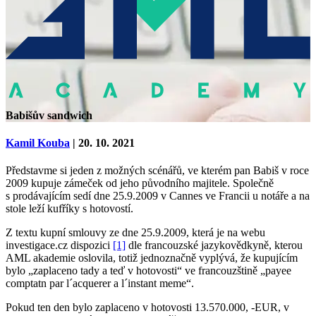
Babišův sandwich
Kamil Kouba
| 20. 10. 2021
Představme si jeden z možných scénářů, ve kterém pan Babiš v roce
2009 kupuje zámeček od jeho původního majitele. Společně
s prodávajícím sedí dne 25.9.2009 v Cannes ve Francii u notáře a na
stole leží kufříky s hotovostí.
Z textu kupní smlouvy ze dne 25.9.2009, která je na webu
investigace.cz dispozici
[1]
dle francouzské jazykovědkyně, kterou
AML akademie oslovila, totiž jednoznačně vyplývá, že kupujícím
bylo „
zaplaceno tady a teď v hotovosti
“ ve francouzštině „payee
comptatn par l´acquerer a l´instant meme“.
Pokud ten den bylo zaplaceno v hotovosti 13.570.000, -EUR, v