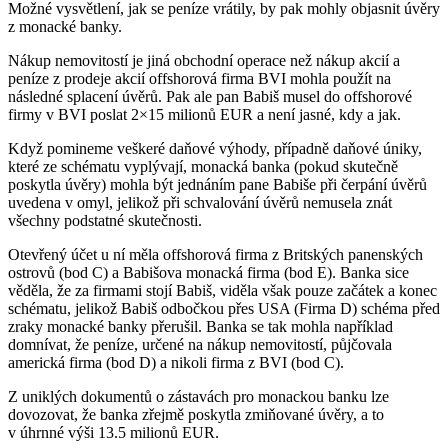
Možné vysvětlení, jak se peníze vrátily, by pak mohly objasnit úvěry
z monacké banky.
Nákup nemovitostí je jiná obchodní operace než nákup akcií a
peníze z prodeje akcií offshorová firma BVI mohla použít na
následné splacení úvěrů. Pak ale pan Babiš musel do offshorové
firmy v BVI poslat 2×15 milionů EUR a není jasné, kdy a jak.
Když pomineme veškeré daňové výhody, případně daňové úniky,
které ze schématu vyplývají, monacká banka (pokud skutečně
poskytla úvěry) mohla být jednáním pane Babiše při čerpání úvěrů
uvedena v omyl, jelikož při schvalování úvěrů nemusela znát
všechny podstatné skutečnosti.
Otevřený účet u ní měla offshorová firma z Britských panenských
ostrovů (bod C) a Babišova monacká firma (bod E). Banka sice
věděla, že za firmami stojí Babiš, viděla však pouze začátek a konec
schématu, jelikož Babiš odbočkou přes USA (Firma D) schéma před
zraky monacké banky přerušil. Banka se tak mohla například
domnívat, že peníze, určené na nákup nemovitostí, půjčovala
americká firma (bod D) a nikoli firma z BVI (bod C).
Z uniklých dokumentů o zástavách pro monackou banku lze
dovozovat, že banka zřejmě poskytla zmiňované úvěry, a to
v úhrnné výši 13.5 milionů EUR.