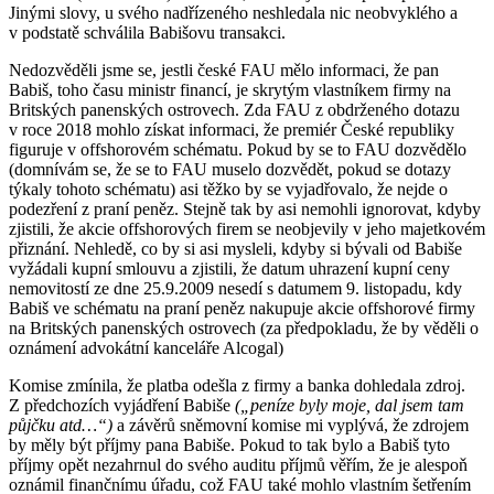
Jinými slovy, u svého nadřízeného neshledala nic neobvyklého a
v podstatě schválila Babišovu transakci.
Nedozvěděli jsme se, jestli české FAU mělo informaci, že pan
Babiš, toho času ministr financí, je skrytým vlastníkem firmy na
Britských panenských ostrovech. Zda FAU z obdrženého dotazu
v roce 2018 mohlo získat informaci, že premiér České republiky
figuruje v offshorovém schématu. Pokud by se to FAU dozvědělo
(domnívám se, že se to FAU muselo dozvědět, pokud se dotazy
týkaly tohoto schématu) asi těžko by se vyjadřovalo, že nejde o
podezření z praní peněz. Stejně tak by asi nemohli ignorovat, kdyby
zjistili, že akcie offshorových firem se neobjevily v jeho majetkovém
přiznání. Nehledě, co by si asi mysleli, kdyby si bývali od Babiše
vyžádali kupní smlouvu a zjistili, že datum uhrazení kupní ceny
nemovitostí ze dne 25.9.2009 nesedí s datumem 9. listopadu, kdy
Babiš ve schématu na praní peněz nakupuje akcie offshorové firmy
na Britských panenských ostrovech (za předpokladu, že by věděli o
oznámení advokátní kanceláře Alcogal)
Komise zmínila, že platba odešla z firmy a banka dohledala zdroj.
Z předchozích vyjádření Babiše
(„peníze byly moje, dal jsem tam
půjčku atd…“)
a závěrů sněmovní komise mi vyplývá, že zdrojem
by měly být příjmy pana Babiše. Pokud to tak bylo a Babiš tyto
příjmy opět nezahrnul do svého auditu příjmů věřím, že je alespoň
oznámil finančnímu úřadu, což FAU také mohlo vlastním šetřením