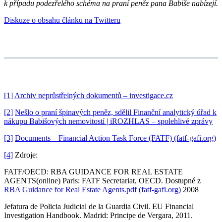
k případu podezřelého schéma na praní peněz pana Babiše nabízejí.
Diskuze o obsahu článku na Twitteru
[1]
Archiv neprůstřelných dokumentů – investigace.cz
[2]
Nešlo o praní špinavých peněz, sdělil Finanční analytický úřad k
nákupu Babišových nemovitostí | iROZHLAS – spolehlivé zprávy
[3]
Documents – Financial Action Task Force (FATF) (fatf-gafi.org)
[4]
Zdroje:
FATF/OECD: RBA GUIDANCE FOR REAL ESTATE
AGENTS(online) Paris: FATF Secretariat, OECD. Dostupné z
RBA Guidance for Real Estate Agents.pdf (fatf-gafi.org)
2008
Jefatura de Policia Judicial de la Guardia Civil. EU Financial
Investigation Handbook. Madrid: Principe de Vergara, 2011.