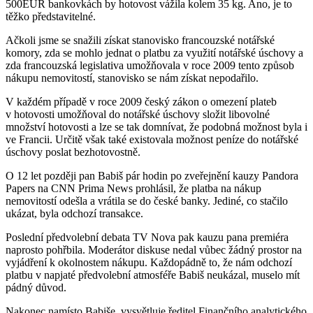
500EUR bankovkách by hotovost vážila kolem 35 kg. Ano, je to
těžko představitelné.
Ačkoli jsme se snažili získat stanovisko francouzské notářské
komory, zda se mohlo jednat o platbu za využití notářské úschovy a
zda francouzská legislativa umožňovala v roce 2009 tento způsob
nákupu nemovitostí, stanovisko se nám získat nepodařilo.
V každém případě v roce 2009 český zákon o omezení plateb
v hotovosti umožňoval do notářské úschovy složit libovolné
množství hotovosti a lze se tak domnívat, že podobná možnost byla i
ve Francii. Určitě však také existovala možnost peníze do notářské
úschovy poslat bezhotovostně.
O 12 let později pan Babiš pár hodin po zveřejnění kauzy Pandora
Papers na CNN Prima News prohlásil, že platba na nákup
nemovitostí odešla a vrátila se do české banky. Jediné, co stačilo
ukázat, byla odchozí transakce.
Poslední předvolební debata TV Nova pak kauzu pana premiéra
naprosto pohřbila. Moderátor diskuse nedal vůbec žádný prostor na
vyjádření k okolnostem nákupu. Každopádně to, že nám odchozí
platbu v napjaté předvolební atmosféře Babiš neukázal, muselo mít
pádný důvod.
Nakonec namísto Babiše, vysvětluje ředitel Finančního analytického