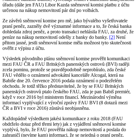
úřadu (dále jen FAU) Libor Kazda sněmovní komisi platbu z účtu
určenou na nákup nemovitostí pár dní po volbách.
Ze závěrů sněmovní komise pro mě, jako bývalého vyšetřovatele
praní peněz, zazněly dvě významné informace a to, že česká banka
dohledala zdroj peněz, a proto transakci nehlásila FAU, za druhé, že
peníze na nákup nemovitostí odešly z banky do banky.
[2]
Není
přitom jasné, jestli sněmovní komise měla možnost tyto skutečnosti
ověřit z výpisu z účtu.
Výsledek původního plánu sněmovní komise prověřit komunikaci
mezi FAU ČR a FAU Britských panenských ostrovů (BVI) raději
zcela pominu, protože se pravděpodobně neprobíralo, zda české
FAU vědělo o oznámení advokátní kanceláře Alcogal, která na
Babiše dne 20. července 2016 podala oznámení o podezřelém
obchodu. Je totiž těžko představitelné, že by se FAU Britských
panenských ostrovů ptalo českého FAU, zda je pan Babiš premiér,
když v roce 2016 byl ministrem financí. Mezinárodní výměna
informací vyplývající z výroční zprávy FAU BVI (8 dotazů mezi
ČR a BVI v roce 2016) zůstává neobjasněna.
Každopádně výsledkem jakési komunikace z roku 2018 (FAU
obdrželo dotaz před třemi lety) jak z vyjádření sněmovní komise
vyplývá, bylo, že FAU prověřila nákup nemovitostí a poslala do
zahraničí (nevíme kam) informaci, že se nejedná o praní peněz.