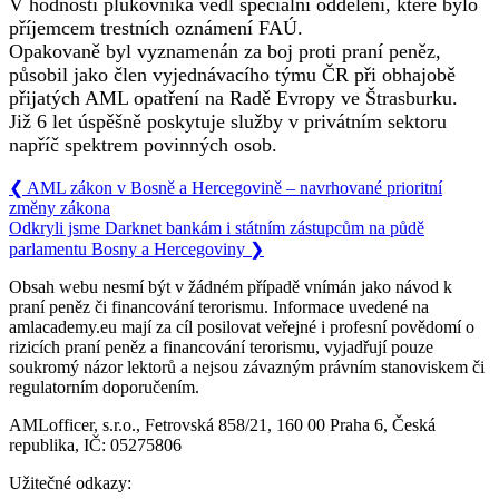
V hodnosti plukovníka vedl speciální oddělení, které bylo
příjemcem trestních oznámení FAÚ.
Opakovaně byl vyznamenán za boj proti praní peněz,
působil jako člen vyjednávacího týmu ČR při obhajobě
přijatých AML opatření na Radě Evropy ve Štrasburku.
Již 6 let úspěšně poskytuje služby v privátním sektoru
napříč spektrem povinných osob.
❮
AML zákon v Bosně a Hercegovině – navrhované prioritní
změny zákona
Odkryli jsme Darknet bankám i státním zástupcům na půdě
parlamentu Bosny a Hercegoviny
❯
Obsah webu nesmí být v žádném případě vnímán jako návod k
praní peněz či financování terorismu. Informace uvedené na
amlacademy.eu mají za cíl posilovat veřejné i profesní povědomí o
rizicích praní peněz a financování terorismu, vyjadřují pouze
soukromý názor lektorů a nejsou závazným právním stanoviskem či
regulatorním doporučením.
AMLofficer, s.r.o., Fetrovská 858/21, 160 00 Praha 6, Česká
republika, IČ: 05275806
Užitečné odkazy: