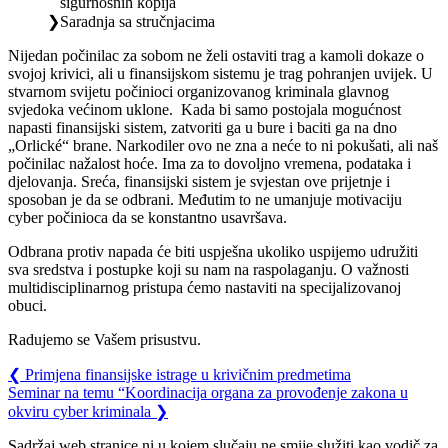
sigurnosnih kopija
Saradnja sa stručnjacima
Nijedan počinilac za sobom ne želi ostaviti trag a kamoli dokaze o
svojoj krivici, ali u finansijskom sistemu je trag pohranjen uvijek. U
stvarnom svijetu počinioci organizovanog kriminala glavnog
svjedoka većinom uklone. Kada bi samo postojala mogućnost
napasti finansijski sistem, zatvoriti ga u bure i baciti ga na dno
„Orlické“ brane. Narkodiler ovo ne zna a neće to ni pokušati, ali naš
počinilac nažalost hoće. Ima za to dovoljno vremena, podataka i
djelovanja. Sreća, finansijski sistem je svjestan ove prijetnje i
sposoban je da se odbrani. Međutim to ne umanjuje motivaciju
cyber počinioca da se konstantno usavršava.
Odbrana protiv napada će biti uspješna ukoliko uspijemo udružiti
sva sredstva i postupke koji su nam na raspolaganju. O važnosti
multidisciplinarnog pristupa ćemo nastaviti na specijalizovanoj
obuci.
Radujemo se Vašem prisustvu.
❮
Primjena finansijske istrage u krivičnim predmetima
Seminar na temu “Koordinacija organa za provođenje zakona u
okviru cyber kriminala
❯
Sadržaj web stranice ni u kojem slučaju ne smije služiti kao vodič za