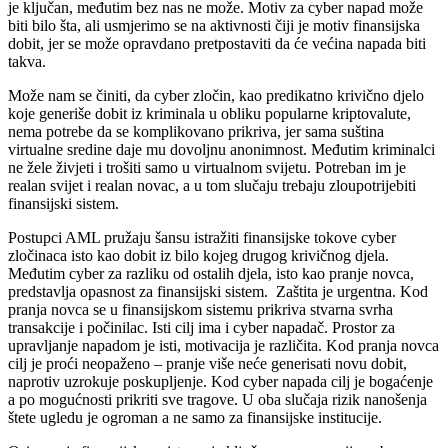
je ključan, međutim bez nas ne može. Motiv za cyber napad može
biti bilo šta, ali usmjerimo se na aktivnosti čiji je motiv finansijska
dobit, jer se može opravdano pretpostaviti da će većina napada biti
takva.
Može nam se činiti, da cyber zločin, kao predikatno krivično djelo
koje generiše dobit iz kriminala u obliku popularne kriptovalute,
nema potrebe da se komplikovano prikriva, jer sama suština
virtualne sredine daje mu dovoljnu anonimnost. Međutim kriminalci
ne žele živjeti i trošiti samo u virtualnom svijetu. Potreban im je
realan svijet i realan novac, a u tom slučaju trebaju zloupotrijebiti
finansijski sistem.
Postupci AML pružaju šansu istražiti finansijske tokove cyber
zločinaca isto kao dobit iz bilo kojeg drugog krivičnog djela.
Međutim cyber za razliku od ostalih djela, isto kao pranje novca,
predstavlja opasnost za finansijski sistem. Zaštita je urgentna. Kod
pranja novca se u finansijskom sistemu prikriva stvarna svrha
transakcije i počinilac. Isti cilj ima i cyber napadač. Prostor za
upravljanje napadom je isti, motivacija je različita. Kod pranja novca
cilj je proći neopaženo – pranje više neće generisati novu dobit,
naprotiv uzrokuje poskupljenje. Kod cyber napada cilj je bogaćenje
a po mogućnosti prikriti sve tragove. U oba slučaja rizik nanošenja
štete ugledu je ogroman a ne samo za finansijske institucije.