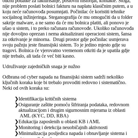
otkriti podatke za fakturisanje, poslovni historijat, kontakte. Stoga,
nije problem poslati bolnici fakturu na naplatu klasičnim putem, a u
koju neće računovođa posumnjati. Počinilac će koristiti tehnike
socijalnog inžinjeringa. Steganografija će mu omogućiti da u folder
sakrije malware, a ne samo da će mu bolnica platiti, ali ponovo je
ušao u sistem, i to preko računara računovođe. Ukoliko računovođa
nije dovoljno oprezan i nema aktualizirani operacioni sistem, šansa
za otkrivanje je minorna. Drugi prostor gdje počinilac usmjerava
svoju pažnju jeste finansijski sistem. To je jedino mjesto gdje su
tragovi. Bolnica će vjerovatno vremenom otkriti da je upatila gdje
nije trebalo, ali tada će već biti kasno.
Udruživanje zajedničkih snaga je nužno
Odbrana od cyber napada na finansijski sistem sadrži nekoliko
ključnih koraka koje bi trebalo provoditi redovno i sistematično.
Neki od ovih koraka su:
Identifikacija kritičnih sistema
Osiguranje zaštite pomoću šifriranja podataka, redovnom
aktualizacijom i drugim sigurnosnim mjerama iz oblasti
AML (KYC, DD, RBA)
Edukacija zaposlenih u oblasti KB i AML
Monitoring i detekcija neuobičajnih aktivnosti
Minimalizacija posljedica napada i obnavljanje sistema i