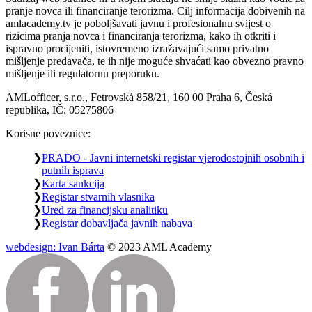
pranje novca ili financiranje terorizma. Cilj informacija dobivenih na
amlacademy.tv je poboljšavati javnu i profesionalnu svijest o
rizicima pranja novca i financiranja terorizma, kako ih otkriti i
ispravno procijeniti, istovremeno izražavajući samo privatno
mišljenje predavača, te ih nije moguće shvaćati kao obvezno pravno
mišljenje ili regulatornu preporuku.
AMLofficer, s.r.o., Fetrovská 858/21, 160 00 Praha 6, Česká
republika, IČ: 05275806
Korisne poveznice:
PRADO - Javni internetski registar vjerodostojnih osobnih i
putnih isprava
Karta sankcija
Registar stvarnih vlasnika
Ured za financijsku analitiku
Registar dobavljača javnih nabava
webdesign: Ivan Bárta
© 2023 AML Academy