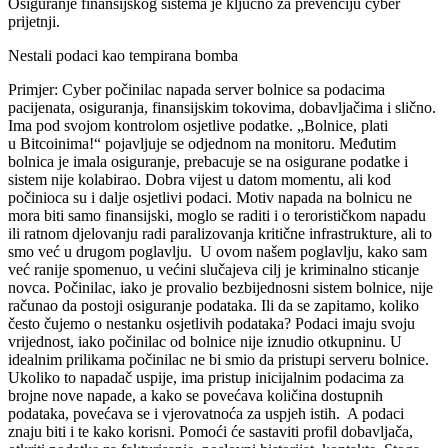
Osiguranje finansijskog sistema je ključno za prevenciju cyber
prijetnji.
Nestali podaci kao tempirana bomba
Primjer: Cyber počinilac napada server bolnice sa podacima
pacijenata, osiguranja, finansijskim tokovima, dobavljačima i slično.
Ima pod svojom kontrolom osjetlive podatke. „Bolnice, plati
u Bitcoinima!“ pojavljuje se odjednom na monitoru. Međutim
bolnica je imala osiguranje, prebacuje se na osigurane podatke i
sistem nije kolabirao. Dobra vijest u datom momentu, ali kod
počinioca su i dalje osjetlivi podaci. Motiv napada na bolnicu ne
mora biti samo finansijski, moglo se raditi i o terorističkom napadu
ili ratnom djelovanju radi paralizovanja kritične infrastrukture, ali to
smo već u drugom poglavlju. U ovom našem poglavlju, kako sam
već ranije spomenuo, u većini slučajeva cilj je kriminalno sticanje
novca. Počinilac, iako je provalio bezbijednosni sistem bolnice, nije
računao da postoji osiguranje podataka. Ili da se zapitamo, koliko
često čujemo o nestanku osjetlivih podataka? Podaci imaju svoju
vrijednost, iako počinilac od bolnice nije iznudio otkupninu. U
idealnim prilikama počinilac ne bi smio da pristupi serveru bolnice.
Ukoliko to napadač uspije, ima pristup inicijalnim podacima za
brojne nove napade, a kako se povećava količina dostupnih
podataka, povećava se i vjerovatnoća za uspjeh istih. A podaci
znaju biti i te kako korisni. Pomoći će sastaviti profil dobavljača,